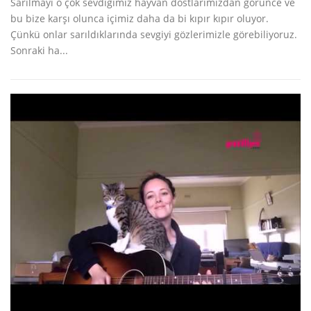
Sarılmayı o çok sevdiğimiz hayvan dostlarımızdan görünce ve
bu bize karşı olunca içimiz daha da bi kıpır kıpır oluyor.
Çünkü onlar sarıldıklarında sevgiyi gözlerimizle görebiliyoruz.
Sonraki ha...