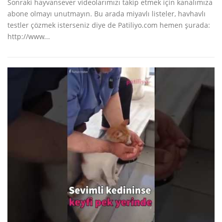
Sonraki hayvansever videolarımızı takip etmek için kanalımıza
abone olmayı unutmayın. Bu arada miyavlı listeler, havhavlı
testler çözmek isterseniz diye de Patiliyo.com hemen şurada:
http://www...