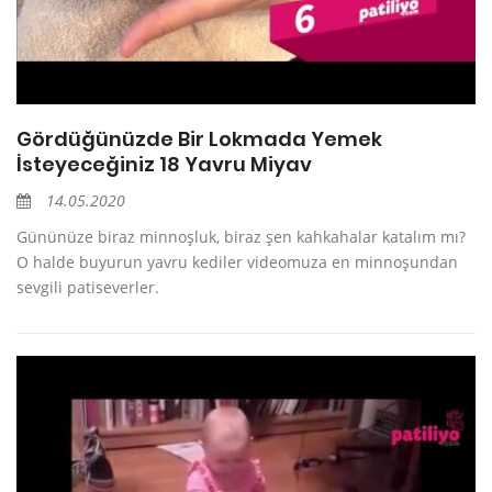
Gördüğünüzde Bir Lokmada Yemek
İsteyeceğiniz 18 Yavru Miyav
14.05.2020
Gününüze biraz minnoşluk, biraz şen kahkahalar katalım mı?
O halde buyurun yavru kediler videomuza en minnoşundan
sevgili patiseverler.