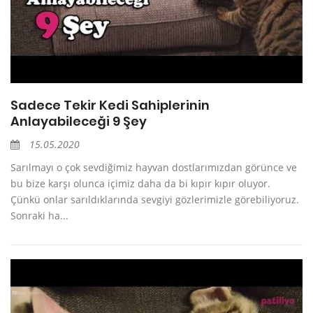
Sadece Tekir Kedi Sahiplerinin
Anlayabileceği 9 Şey
15.05.2020
Sarılmayı o çok sevdiğimiz hayvan dostlarımızdan görünce ve
bu bize karşı olunca içimiz daha da bi kıpır kıpır oluyor.
Çünkü onlar sarıldıklarında sevgiyi gözlerimizle görebiliyoruz.
Sonraki ha...