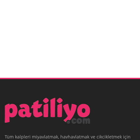
Tüm kalpleri miyavlatmak, havhavlatmak ve cikcikletmek için