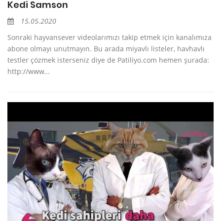
Kedi Samson
15.05.2020
Sonraki hayvansever videolarımızı takip etmek için kanalımıza
abone olmayı unutmayın. Bu arada miyavlı listeler, havhavlı
testler çözmek isterseniz diye de Patiliyo.com hemen şurada:
http://www...