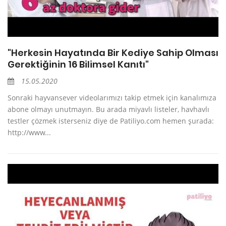
"Herkesin Hayatında Bir Kediye Sahip Olması
Gerektiğinin 16 Bilimsel Kanıtı"
15.05.2020
Sonraki hayvansever videolarımızı takip etmek için kanalımıza
abone olmayı unutmayın. Bu arada miyavlı listeler, havhavlı
testler çözmek isterseniz diye de Patiliyo.com hemen şurada:
http://www...