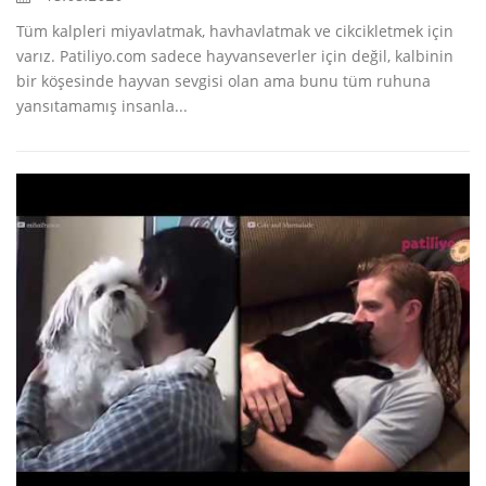
Tüm kalpleri miyavlatmak, havhavlatmak ve cikcikletmek için
varız. Patiliyo.com sadece hayvanseverler için değil, kalbinin
bir köşesinde hayvan sevgisi olan ama bunu tüm ruhuna
yansıtamamış insanla...