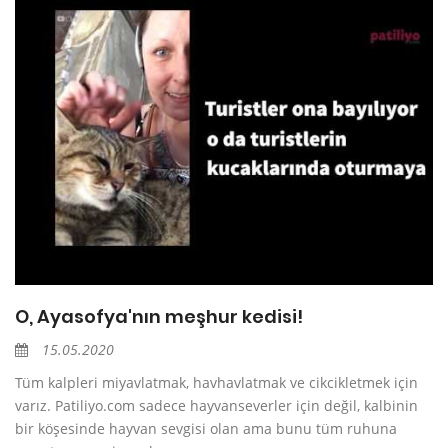
O, Ayasofya'nın meşhur kedisi!
15.05.2020
Tüm kalpleri miyavlatmak, havhavlatmak ve cikcikletmek için
varız. Patiliyo.com sadece hayvanseverler için değil, kalbinin
bir köşesinde hayvan sevgisi olan ama bunu tüm ruhuna