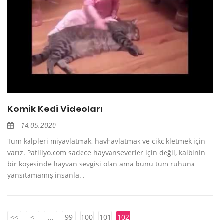
Komik Kedi Videoları
14.05.2020
Tüm kalpleri miyavlatmak, havhavlatmak ve cikcikletmek için
varız. Patiliyo.com sadece hayvanseverler için değil, kalbinin
bir köşesinde hayvan sevgisi olan ama bunu tüm ruhuna
yansıtamamış insanla...
<<
<
...
99
100
101
102