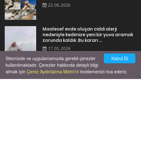
22.06.2026
Maalesef evde oluşan ciddi alerji
nedeniyle kedimize yeni bir yuva aramak
zorunda kaldık. Bu kararı ...
17.05.2026
Sitemizde ve uygulamamızda gerekli çerezler
Kabul Et
kullanılmaktadır. Çerezler hakkında detaylı bilgi
almak için
Çerez Aydınlatma Metni’ni
incelemenizi rica ederiz.
Cok huysal asla tırmalama huyu yok yeni
kısırlastırdım tuvalet egitimi de var
kumundan baska yere ya...
02.03.2026