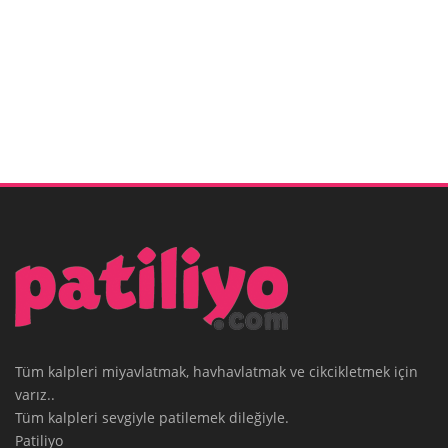
Tüm kalpleri miyavlatmak, havhavlatmak ve cikcikletmek için
varız..
Tüm kalpleri sevgiyle patilemek dileğiyle.
Patiliyo