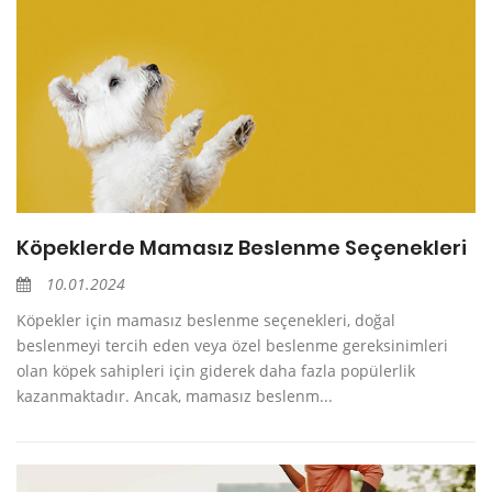
Köpeklerde Mamasız Beslenme Seçenekleri
10.01.2024
Köpekler için mamasız beslenme seçenekleri, doğal
beslenmeyi tercih eden veya özel beslenme gereksinimleri
olan köpek sahipleri için giderek daha fazla popülerlik
kazanmaktadır. Ancak, mamasız beslenm...