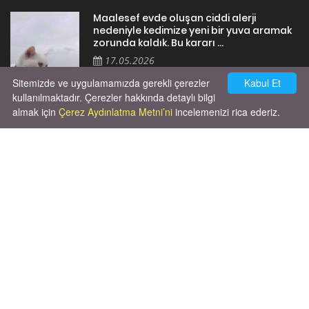
Maalesef evde oluşan ciddi alerji
nedeniyle kedimize yeni bir yuva aramak
zorunda kaldık. Bu kararı ...
17.05.2026
Sitemizde ve uygulamamızda gerekli çerezler
Kabul Et
kullanılmaktadır. Çerezler hakkında detaylı bilgi
almak için
Çerez Aydınlatma Metni’ni
incelemenizi rica ederiz.
Cok huysal asla tırmalama huyu yok yeni
kısırlastırdım tuvalet egitimi de var
kumundan baska yere ya...
02.03.2026
X' de de patiliyoruz.