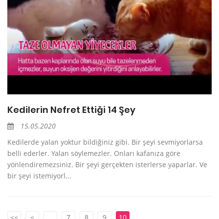
Kedilerin Nefret Ettiği 14 Şey
15.05.2020
Kedilerde yalan yoktur bildiğiniz gibi. Bir şeyi sevmiyorlarsa
belli ederler. Yalan söylemezler. Onları kafanıza göre
yönlendiremezsiniz. Bir şeyi gerçekten isterlerse yaparlar. Ve
bir şeyi istemiyorl...
<<
<
...
7
8
9
10