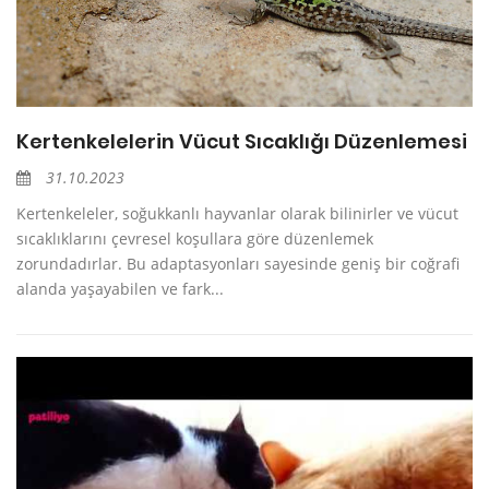
Kertenkelelerin Vücut Sıcaklığı Düzenlemesi
31.10.2023
Kertenkeleler, soğukkanlı hayvanlar olarak bilinirler ve vücut
sıcaklıklarını çevresel koşullara göre düzenlemek
zorundadırlar. Bu adaptasyonları sayesinde geniş bir coğrafi
alanda yaşayabilen ve fark...