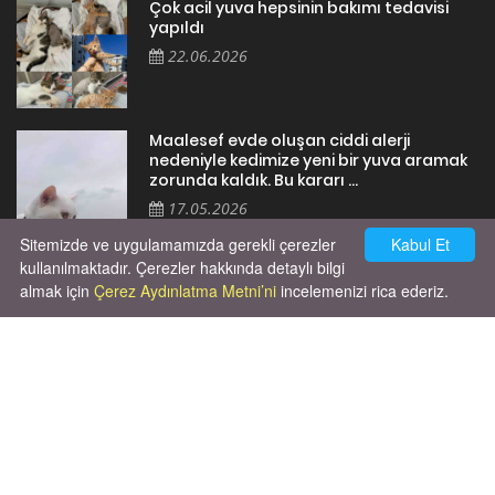
Çok acil yuva hepsinin bakımı tedavisi
yapıldı
22.06.2026
Maalesef evde oluşan ciddi alerji
nedeniyle kedimize yeni bir yuva aramak
zorunda kaldık. Bu kararı ...
17.05.2026
Sitemizde ve uygulamamızda gerekli çerezler
Kabul Et
kullanılmaktadır. Çerezler hakkında detaylı bilgi
almak için
Çerez Aydınlatma Metni’ni
incelemenizi rica ederiz.
Cok huysal asla tırmalama huyu yok yeni
kısırlastırdım tuvalet egitimi de var
kumundan baska yere ya...
02.03.2026