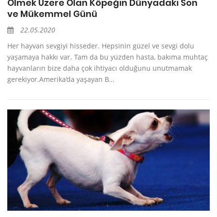
Ölmek Üzere Olan Köpeğin Dünyadaki Son
ve Mükemmel Günü
22.05.2020
Her hayvan sevgiyi hisseder. Hepsinin güzel ve sevgi dolu
yaşamaya hakkı var. Tam da bu yüzden hasta, bakıma muhtaç
hayvanların bize daha çok ihtiyacı olduğunu unutmamak
gerekiyor.Amerika’da yaşayan B...