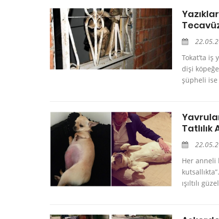
Yazıklar
Tecavü
22.05.
Tokat’ta iş
dişi köpeğe
şüpheli ise
Yavrula
Tatlılık
22.05.
Her anneli 
kutsallıkta
ışıltılı gü