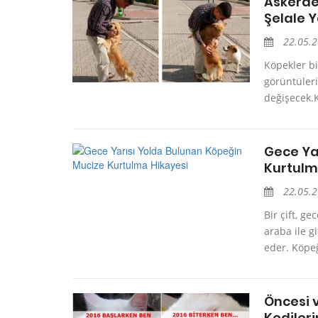
Askerde
Şelale 
22.05.
Köpekler bi
görüntüleri
değişecek.K
Gece Ya
Kurtulm
22.05.
Bir çift, g
araba ile g
eder. Köpeğ
Öncesi v
Kedileri