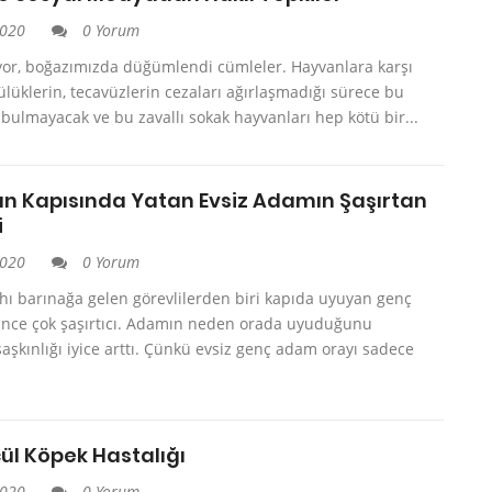
2020
0 Yorum
ıyor, boğazımızda düğümlendi cümleler. Hayvanlara karşı
ülüklerin, tecavüzlerin cezaları ağırlaşmadığı sürece bu
 bulmayacak ve bu zavallı sokak hayvanları hep kötü bir...
ın Kapısında Yatan Evsiz Adamın Şaşırtan
i
2020
0 Yorum
ı barınağa gelen görevlilerden biri kapıda uyuyan genç
nce çok şaşırtıcı. Adamın neden orada uyuduğunu
aşkınlığı iyice arttı. Çünkü evsiz genç adam orayı sadece
ül Köpek Hastalığı
2020
0 Yorum