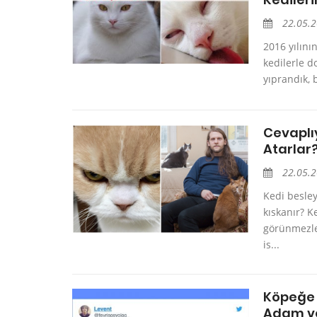
22.05.
2016 yılını
kedilerle d
yıprandık, b
Cevaplıy
Atarlar
22.05.
Kedi besley
kıskanır? K
görünmezle
is...
Köpeğe 
Adam ve