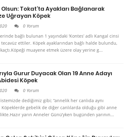
 Olsun: Tokat’ta Ayakları Bağlanarak
ze Uğrayan Köpek
2020
0 Yorum
 yerinde bağlı bulunan 1 yaşındaki ‘Kontes’ adlı Kangal cinsi
 tecavüz ettiler. Köpek ayaklarından bağlı halde bulundu,
 kaçtı.Köpeği muayene etmek üzere olay yerine g...
rıyla Gurur Duyacak Olan 19 Anne Adayı
 Abidesi Köpek
2020
0 Yorum
listemizde dediğimiz gibi; “annelik her canlıda aynı
”. Köpeklerde gebelik de diğer canlılarda olduğu gibi anne
zellikte.Hazır yarın Anneler Günü’yken bugünden yarının...