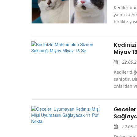
Kediler bun
yalnızca Am
birlikte yaş
Kediniz
Miyav 13
22.05.
Kediler diğ
sahiptir. B
onlardan va
Geceler
Sağlaya
22.05.
Doğası gere