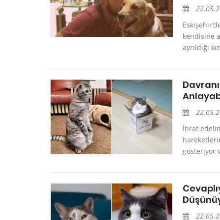
22.05.
Eskişehir’d
kendisine a
ayrıldığı k
Davranı
Anlayabi
22.05.
İtiraf edel
hareketlerin
gösteriyor v
Cevaplı
Düşünü
22.05.