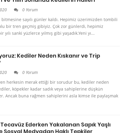
2020
0 Yorum
n bitmesine sayılı günler kaldı. Hepimiz üzerimizden tombili
olu bir tren geçmiş gibiyiz. Çok zor günlerdi, hepimiz
ir yılı sanki yüzlerce yılmış gibi yaşadık.Yeni yı...
oruz: Kediler Neden Kıskanır ve Trip
?
2020
0 Yorum
en herkesin merak ettiği bir sorudur bu, kediler neden
ediler, köpekler kadar sadık veya sahiplerine düşkün
r. Ancak buna rağmen sahiplerini asla kimse ile paylaşmak
Tecavüz Ederken Yakalanan Sapık Yaşlı
 Sosyal Medyadan Haklı Tepkiler