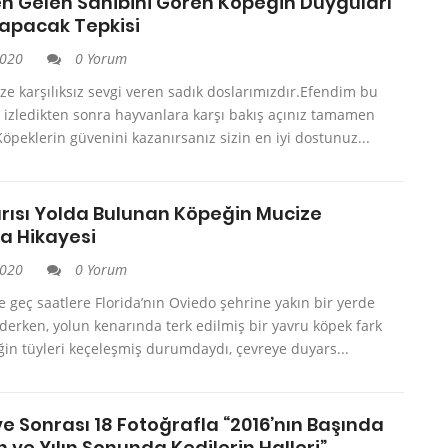
n Gelen Sahibini Gören Köpeğin Duyguları
Yapacak Tepkisi
2020
0 Yorum
ze karşılıksız sevgi veren sadık doslarımızdır.Efendim bu
 izledikten sonra hayvanlara karşı bakış açınız tamamen
öpeklerin güvenini kazanırsanız sizin en iyi dostunuz...
rısı Yolda Bulunan Köpeğin Mucize
a Hikayesi
2020
0 Yorum
ece geç saatlere Florida’nın Oviedo şehrine yakın bir yerde
iderken, yolun kenarında terk edilmiş bir yavru köpek fark
in tüyleri keçeleşmiş durumdaydı, çevreye duyars...
e Sonrası 18 Fotoğrafla “2016’nın Başında
n ve Yılın Sonunda Kedilerin Halleri”