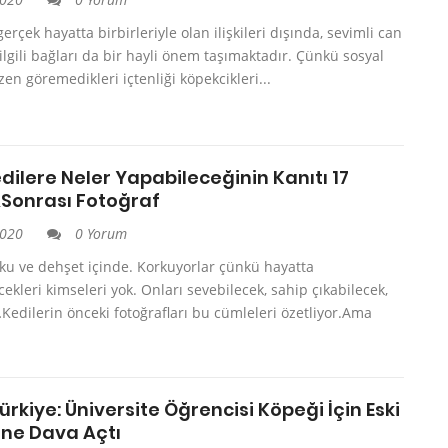
erçek hayatta birbirleriyle olan ilişkileri dışında, sevimli can
e ilgili bağları da bir hayli önem taşımaktadır. Çünkü sosyal
en göremedikleri içtenliği köpekcikleri...
dilere Neler Yapabileceğinin Kanıtı 17
Sonrası Fotoğraf
2020
0 Yorum
rku ve dehşet içinde. Korkuyorlar çünkü hayatta
ekleri kimseleri yok. Onları sevebilecek, sahip çıkabilecek,
edilerin önceki fotoğrafları bu cümleleri özetliyor.Ama
ürkiye: Üniversite Öğrencisi Köpeği İçin Eski
ine Dava Açtı