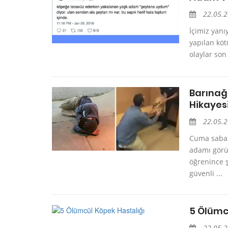
22.05.
İçimiz yan
yapılan köt
olaylar son
Barınağ
Hikayes
22.05.
Cuma sabah
adamı görü
öğrenince ş
güvenli ...
5 Ölümc
22.05.