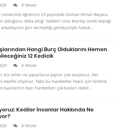
2020
0 Yorum
e üniversite öğrencisi 23 yaşındaki Osman Orhan Baçaru,
it olduğunu iddia ettiği ‘Golden’ cinsi ‘Marley’ isimli köpeği
ız arkadaşının geri vermediği gerekçesiyle hukuk...
şlarından Hangi Burç Olduklarını Hemen
leceğiniz 12 Kedicik
2020
0 Yorum
im, biz onları ne yaparlarsa yapsın çok seviyoruz. Her
i keyifle izliyoruz. Tabii bu hareketler hepsi için farklılık
e bazılarının bazı hareketleri çok baskın olabil...
yoruz: Kediler İnsanlar Hakkında Ne
yor?
2020
0 Yorum