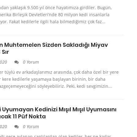
dan yaklaşık 9.500 yıl önce hayatımıza girdiler. Bugün,
erika Birleşik Devletleri’nde 80 milyon kedi insanlarla
ıyor. Fakat kedilerle ilgili hala bilmediğimiz çok faz...
in Muhtemelen Sizden Sakladığı Miyav
 Sır
2020
0 Yorum
er tüylü ev arkadaşlarımız arasında, çok daha özel bir yere
ir kere kedilerle yaşamaya başlayan birinin, bir daha
zgeçemeyeceğini söyleyebiliriz. Peki, kedi sevgimizin...
i Uyumayan Kedinizi Mışıl Mışıl Uyumasını
cak 11 Püf Nokta
2020
0 Yorum
ği gece avlanan canlılardan olan kediler, her ne kadar