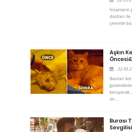
İnsanların g
dostları il
çevrede baz
Aşkın Ke
Öncesi&
22.05.
Bazıları ko
güvenebilec
koruyacak…K
on...
Burası T
Sevgilis