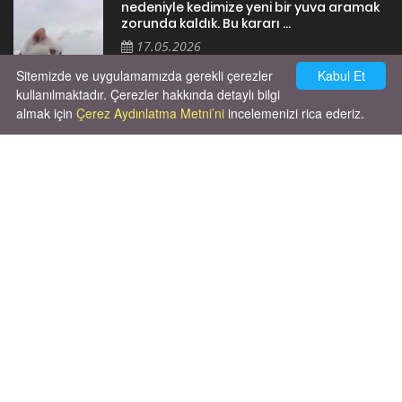
nedeniyle kedimize yeni bir yuva aramak
zorunda kaldık. Bu kararı ...
17.05.2026
Sitemizde ve uygulamamızda gerekli çerezler
Kabul Et
kullanılmaktadır. Çerezler hakkında detaylı bilgi
almak için
Çerez Aydınlatma Metni’ni
incelemenizi rica ederiz.
Cok huysal asla tırmalama huyu yok yeni
kısırlastırdım tuvalet egitimi de var
kumundan baska yere ya...
02.03.2026
X' de de patiliyoruz.
X Posts by Patiliyo