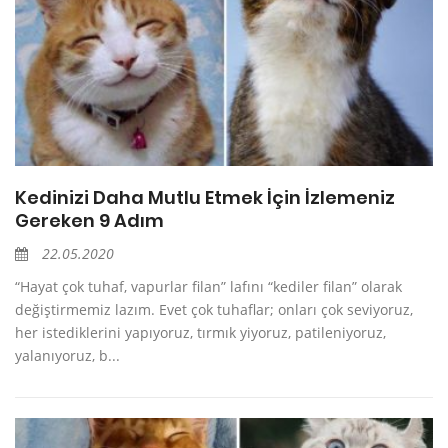
Kedinizi Daha Mutlu Etmek İçin İzlemeniz
Gereken 9 Adım
22.05.2020
“Hayat çok tuhaf, vapurlar filan” lafını “kediler filan” olarak
değiştirmemiz lazım. Evet çok tuhaflar; onları çok seviyoruz,
her istediklerini yapıyoruz, tırmık yiyoruz, patileniyoruz,
yalanıyoruz, b...