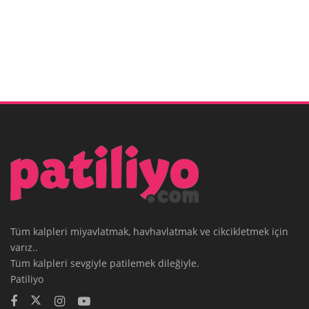
Tüm kalpleri miyavlatmak, havhavlatmak ve cikcikletmek için
varız..
Tüm kalpleri sevgiyle patilemek dileğiyle.
Patiliyo