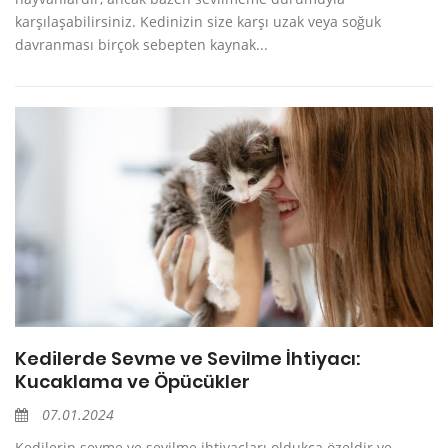
karşılaşabilirsiniz. Kedinizin size karşı uzak veya soğuk
davranması birçok sebepten kaynak...
Kedilerde Sevme ve Sevilme İhtiyacı:
Kucaklama ve Öpücükler
07.01.2024
Kedilerin sevme ve sevilme ihtiyaçları oldukça özeldir ve