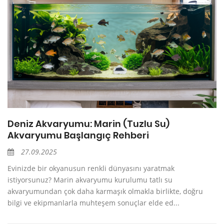
Deniz Akvaryumu: Marin (Tuzlu Su)
Akvaryumu Başlangıç Rehberi
27.09.2025
Evinizde bir okyanusun renkli dünyasını yaratmak
istiyorsunuz? Marin akvaryumu kurulumu tatlı su
akvaryumundan çok daha karmaşık olmakla birlikte, doğru
bilgi ve ekipmanlarla muhteşem sonuçlar elde ed...