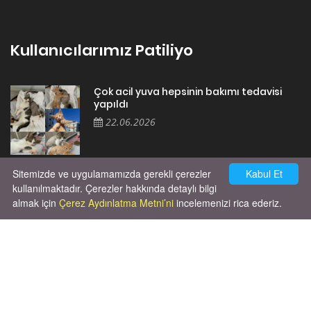
Kullanıcılarımız Patiliyo
Çok acil yuva hepsinin bakımı tedavisi
yapıldı
22.06.2026
Sitemizde ve uygulamamızda gerekli çerezler
Kabul Et
Cok huysal asla tırmalama huyu yok yeni
kısırlastırdım tuvalet egitimi de var
kullanılmaktadır. Çerezler hakkında detaylı bilgi
kumundan baska yere ya...
almak için
Çerez Aydınlatma Metni’ni
incelemenizi rica ederiz.
02.03.2026
Unutma ki hayvanlar kendi hayatlarını
yaşamak için doğmuşlardır, sana hizmet
etmek için değil!