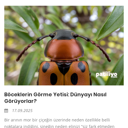
Böceklerin Görme Yetisi: Dünyayı Nasıl
Görüyorlar?
17.09.2025
Bir arının mor bir çiçeğin üzerinde neden özellikle belli
noktalara indiğini, sineğin neden elinizi “siz fark etmeden