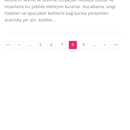
insanlarla bu şekilde etkileşim kurarlar. Kucaklama, sevgi
ifadeleri ve öpücükler kedilerle bağ kurma yöntemleri
arasında yer alır. Kediler...
<<
<
...
5
6
7
8
9
...
>
>>