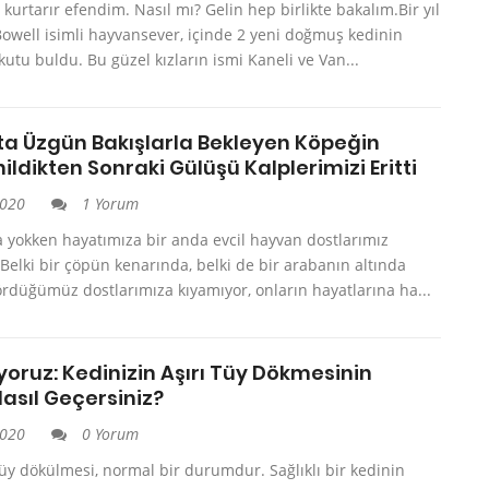
 kurtarır efendim. Nasıl mı? Gelin hep birlikte bakalım.Bir yıl
owell isimli hayvansever, içinde 2 yeni doğmuş kedinin
kutu buldu. Bu güzel kızların ismi Kaneli ve Van...
ta Üzgün Bakışlarla Bekleyen Köpeğin
ildikten Sonraki Gülüşü Kalplerimizi Eritti
2020
1 Yorum
 yokken hayatımıza bir anda evcil hayvan dostlarımız
. Belki bir çöpün kenarında, belki de bir arabanın altında
rdüğümüz dostlarımıza kıyamıyor, onların hayatlarına ha...
oruz: Kedinizin Aşırı Tüy Dökmesinin
asıl Geçersiniz?
2020
0 Yorum
üy dökülmesi, normal bir durumdur. Sağlıklı bir kedinin