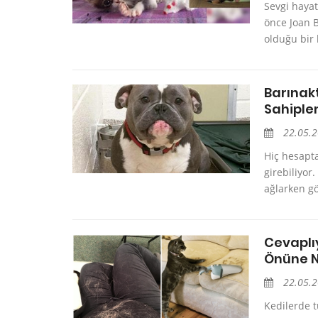
Sevgi hayat
önce Joan B
olduğu bir 
Barınak
Sahiplen
22.05.
Hiç hesapta
girebiliyor
ağlarken gö
Cevaplıy
Önüne N
22.05.
Kedilerde t