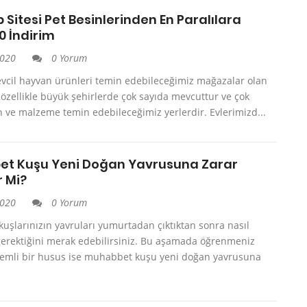
 Sitesi Pet Besinlerinden En Paralılara
0 İndirim
2020
0 Yorum
evcil hayvan ürünleri temin edebileceğimiz mağazalar olan
özellikle büyük şehirlerde çok sayıda mevcuttur ve çok
 ve malzeme temin edebileceğimiz yerlerdir. Evlerimizd...
t Kuşu Yeni Doğan Yavrusuna Zarar
r Mi?
2020
0 Yorum
şlarınızın yavruları yumurtadan çıktıktan sonra nasıl
erektiğini merak edebilirsiniz. Bu aşamada öğrenmeniz
emli bir husus ise muhabbet kuşu yeni doğan yavrusuna