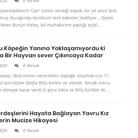
2020
0 Yorum
evredekilerin ‘Can’ ismini verdiği köpek, bir yıl önce terk
lmuş durağında kendisini terk edenleri bekliyor… Giyim
leten Burçin Keleş, AA muhabirine yaptığı açıkl...
u Köpeğin Yanına Yaklaşamıyordu ki
na Bir Hayvan sever Çıkıncaya Kadar
2020
0 Yorum
kadaşı, Billy ismini verecekleri köpeğe ulaşmak için 11
ol yürüdüler.Başta Billy korktu ve utandı. Ancak sonra
ip etmeye karar verdi.O gece Valia ve Billy birlikte At...
ardeşlerini Hayata Bağlayan Yavru Kız
erin Mucize Hikayesi
2020
0 Yorum