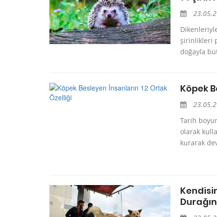
23.05.
Dikenleriyl
şirinlikle
doğayla büt
Köpek Be
23.05.
Tarih boyun
olarak kull
kurarak dev
Kendisin
Durağın