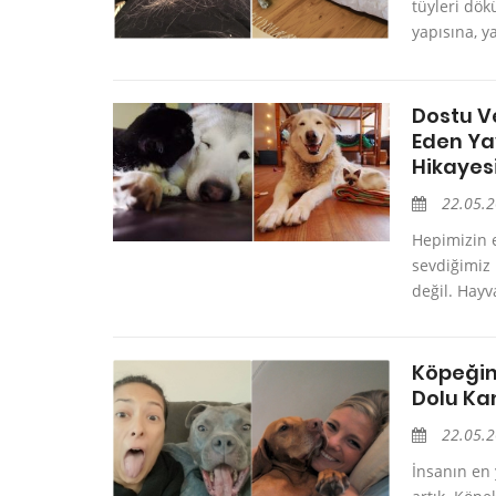
tüyleri dök
yapısına, y
Dostu V
Eden Yav
Hikayes
22.05.
Hepimizin 
sevdiğimiz
değil. Hayv
Köpeğini
Dolu Kan
22.05.
İnsanın en 