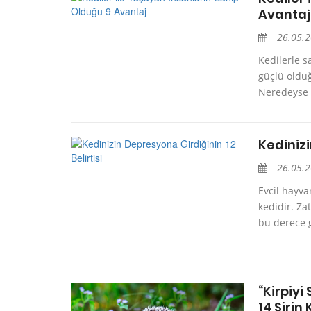
Avantaj
26.05.
Kedilerle s
güçlü olduğ
Neredeyse i
Kedinizi
26.05.
Evcil hayva
kedidir. Za
bu derece g
“Kirpiyi
14 Şirin