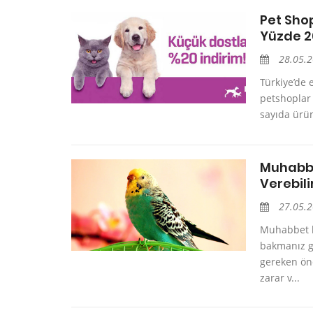
Pet Shop
Yüzde 2
28.05.
Türkiye’de 
petshoplar 
sayıda ürün
Muhabbe
Verebili
27.05.
Muhabbet ku
bakmanız g
gereken ön
zarar v...