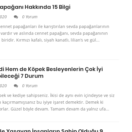
apağanı Hakkında 15 Bilgi
2020
0 Yorum
cennet papağanları ile karıştırılan sevda papağanlarının
 vardır ve aslında cennet papağanı, sevda papağanının
biridir. Kırmızı kafalı, siyah kanatlı, lilian’s ve gül...
i Hem de Köpek Besleyenlerin Çok İyi
ileceği 7 Durum
2020
0 Yorum
pek ve kediye sahipseniz. İkisi de aynı evin içindeyse ve siz
zı kaçırmamışsanız bu iyiye işaret demektir. Demek ki
orlar. Güzel böyle devam. Tamam devam da yalnız ufa...
ile Yaşayan İnsanların Sahip Olduğu 9