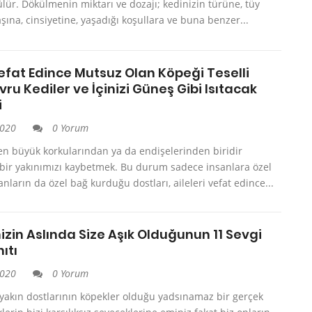
ülür. Dökülmenin miktarı ve dozajı; kedinizin türüne, tüy
aşına, cinsiyetine, yaşadığı koşullara ve buna benzer...
efat Edince Mutsuz Olan Köpeği Teselli
ru Kediler ve İçinizi Güneş Gibi Isıtacak
i
2020
0 Yorum
en büyük korkularından ya da endişelerinden biridir
 bir yakınımızı kaybetmek. Bu durum sadece insanlara özel
anların da özel bağ kurduğu dostları, aileleri vefat edince...
zin Aslında Size Aşık Olduğunun 11 Sevgi
ıtı
2020
0 Yorum
yakın dostlarının köpekler olduğu yadsınamaz bir gerçek