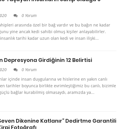
2020
0 Yorum
ahipleri arasında özel bir bağ vardır ve bu bağın ne kadar
unu yine ancak kedi sahibi olmuş kişiler anlayabilirler.
nsanlık tarihi kadar uzun olan kedi ve insan ilişki...
n Depresyona Girdiğinin 12 Belirtisi
2020
0 Yorum
nlar içinde insan duygularına ve hislerine en yakın canlı
ten tarihler boyunca birlikte evrimleştiğimiz bu canlı, bizimle
üçlü bağlar kurabilmiş olmasaydı, aramızda ya...
 Seven Dikenine Katlanır” Dedirtme Garantili
 Kirpi Fotoğrafı