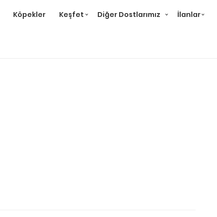
Köpekler
Keşfet
Diğer Dostlarımız
İlanlar
u