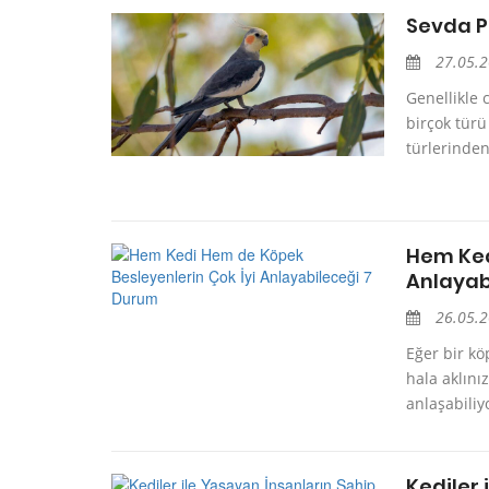
Sevda P
27.05.
Genellikle 
birçok türü
türlerinden 
Hem Ked
Anlayab
26.05.
Eğer bir kö
hala aklını
anlaşabiliy
Kediler 