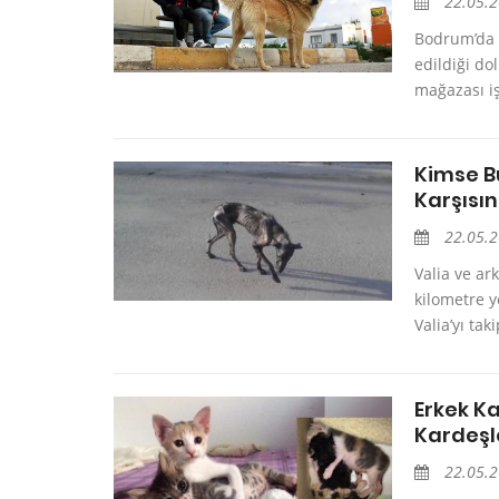
22.05.
Bodrum’da ç
edildiği do
mağazası iş
Kimse B
Karşısı
22.05.
Valia ve ar
kilometre y
Valia’yı tak
Erkek K
Kardeşl
22.05.