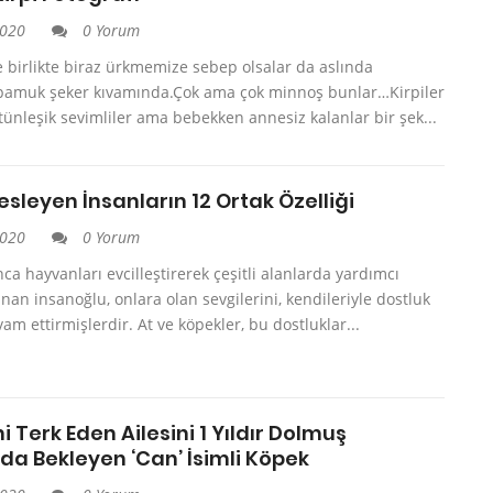
2020
0 Yorum
e birlikte biraz ürkmemize sebep olsalar da aslında
ri pamuk şeker kıvamında.Çok ama çok minnoş bunlar…Kirpiler
ünleşik sevimliler ama bebekken annesiz kalanlar bir şek...
sleyen İnsanların 12 Ortak Özelliği
2020
0 Yorum
ca hayvanları evcilleştirerek çeşitli alanlarda yardımcı
anan insanoğlu, onlara olan sevgilerini, kendileriyle dostluk
am ettirmişlerdir. At ve köpekler, bu dostluklar...
i Terk Eden Ailesini 1 Yıldır Dolmuş
da Bekleyen ‘Can’ İsimli Köpek