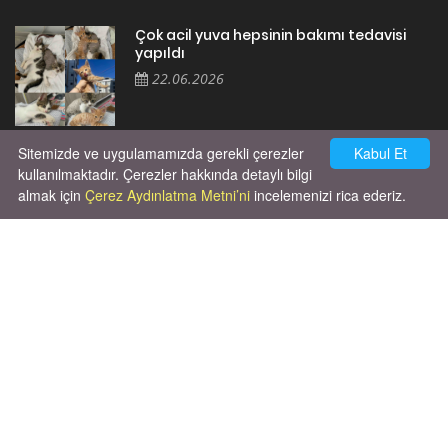
Çok acil yuva hepsinin bakımı tedavisi
yapıldı
22.06.2026
Sitemizde ve uygulamamızda gerekli çerezler
Kabul Et
Cok huysal asla tırmalama huyu yok yeni
kısırlastırdım tuvalet egitimi de var
kullanılmaktadır. Çerezler hakkında detaylı bilgi
kumundan baska yere ya...
almak için
Çerez Aydınlatma Metni’ni
incelemenizi rica ederiz.
02.03.2026
Unutma ki hayvanlar kendi hayatlarını
yaşamak için doğmuşlardır, sana hizmet
etmek için değil!
06.10.2025
X' de de patiliyoruz.