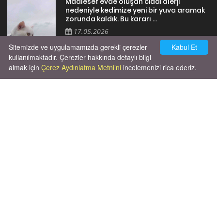
Maalesef evde oluşan ciddi alerji
nedeniyle kedimize yeni bir yuva aramak
zorunda kaldık. Bu kararı ...
17.05.2026
Sitemizde ve uygulamamızda gerekli çerezler
Kabul Et
kullanılmaktadır. Çerezler hakkında detaylı bilgi
almak için
Çerez Aydınlatma Metni’ni
incelemenizi rica ederiz.
Cok huysal asla tırmalama huyu yok yeni
kısırlastırdım tuvalet egitimi de var
kumundan baska yere ya...
02.03.2026
X' de de patiliyoruz.
X Posts by Patiliyo