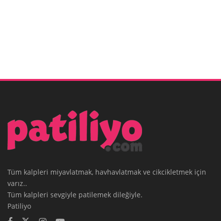
Tüm kalpleri miyavlatmak, havhavlatmak ve cikcikletmek için
varız..
Tüm kalpleri sevgiyle patilemek dileğiyle.
Patiliyo