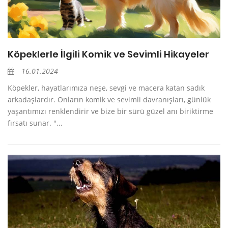
Köpeklerle İlgili Komik ve Sevimli Hikayeler
16.01.2024
Köpekler, hayatlarımıza neşe, sevgi ve macera katan sadık
arkadaşlardır. Onların komik ve sevimli davranışları, günlük
yaşantımızı renklendirir ve bize bir sürü güzel anı biriktirme
fırsatı sunar. "...