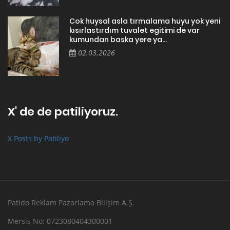
SÖZLEŞMELER
• Kişisel Verilerin İşlenmesi
• Çerez Gizlilik Politikası
• Başvuru Formu
• Veri Sahibi Başvuru Prosedürü
Kullanıcılarımız Patiliyo
Çok acil yuva hepsinin bakımı tedavisi
yapıldı
22.06.2026
Maalesef evde oluşan ciddi alerji
nedeniyle kedimize yeni bir yuva aramak
zorunda kaldık. Bu kararı ...