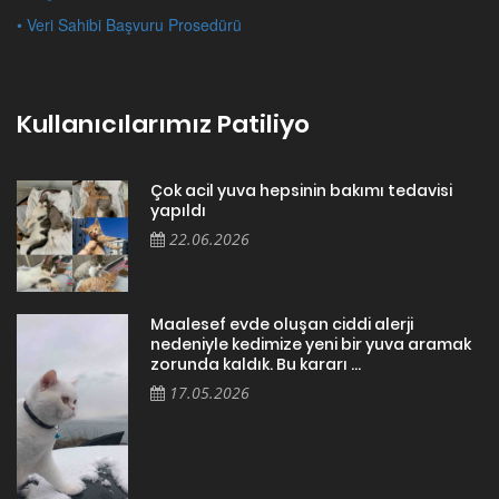
Tüm kalpleri miyavlatmak, havhavlatmak ve cikcikletmek için
varız..
Tüm kalpleri sevgiyle patilemek dileğiyle.
Patiliyo