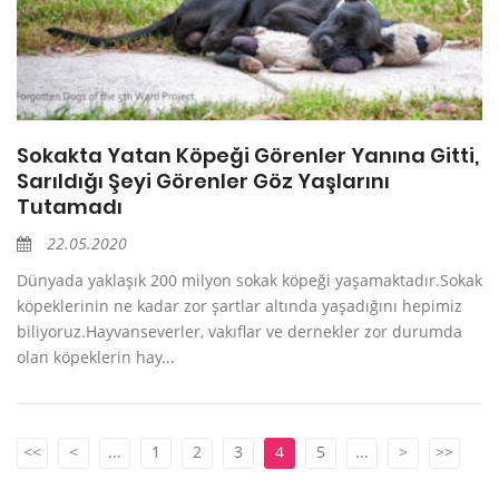
Sokakta Yatan Köpeği Görenler Yanına Gitti,
Sarıldığı Şeyi Görenler Göz Yaşlarını
Tutamadı
22.05.2020
Dünyada yaklaşık 200 milyon sokak köpeği yaşamaktadır.Sokak
köpeklerinin ne kadar zor şartlar altında yaşadığını hepimiz
biliyoruz.Hayvanseverler, vakıflar ve dernekler zor durumda
olan köpeklerin hay...
<<
<
...
1
2
3
4
5
...
>
>>