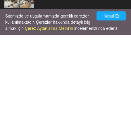
Sitemizde ve uygulamamızda gerekli çerezler
Kabul Et
Cok huysal asla tırmalama huyu yok yeni
kısırlastırdım tuvalet egitimi de var
kullanılmaktadır. Çerezler hakkında detaylı bilgi
kumundan baska yere ya...
almak için
Çerez Aydınlatma Metni’ni
incelemenizi rica ederiz.
02.03.2026
Unutma ki hayvanlar kendi hayatlarını
yaşamak için doğmuşlardır, sana hizmet
etmek için değil!
06.10.2025
X' de de patiliyoruz.
X Posts by Patiliyo