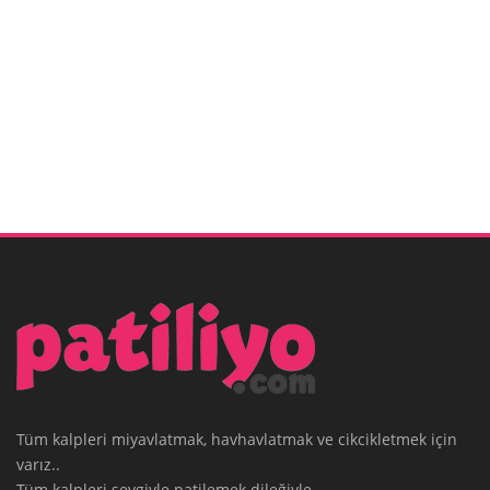
Tüm kalpleri miyavlatmak, havhavlatmak ve cikcikletmek için
varız..
Tüm kalpleri sevgiyle patilemek dileğiyle.