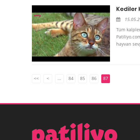
Kediler 
15.05.
Tüm kalpler
Patiliyo.co
hayvan sev
<<
<
...
84
85
86
87