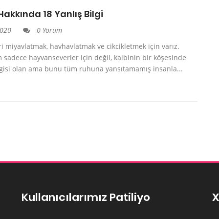
Hakkında 18 Yanlış Bilgi
2020
0 Yorum
i miyavlatmak, havhavlatmak ve cikcikletmek için varız.
m sadece hayvanseverler için değil, kalbinin bir köşesinde
gisi olan ama bunu tüm ruhuna yansıtamamış insanla...
Kullanıcılarımız Patiliyo
X