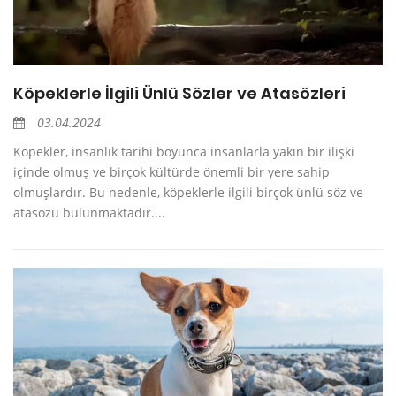
Köpeklerle İlgili Ünlü Sözler ve Atasözleri
03.04.2024
Köpekler, insanlık tarihi boyunca insanlarla yakın bir ilişki
içinde olmuş ve birçok kültürde önemli bir yere sahip
olmuşlardır. Bu nedenle, köpeklerle ilgili birçok ünlü söz ve
atasözü bulunmaktadır....