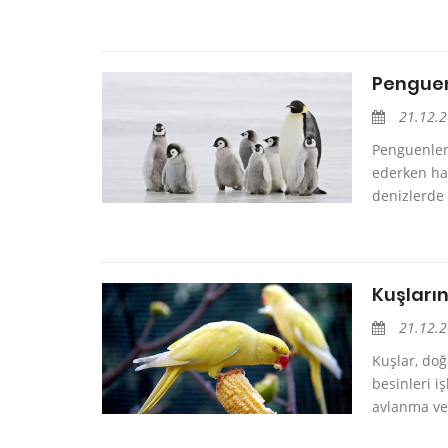
Penguen
21.12.
Penguenler
ederken hay
denizlerde 
Kuşları
21.12.
Kuşlar, doğa
besinleri i
avlanma ve 