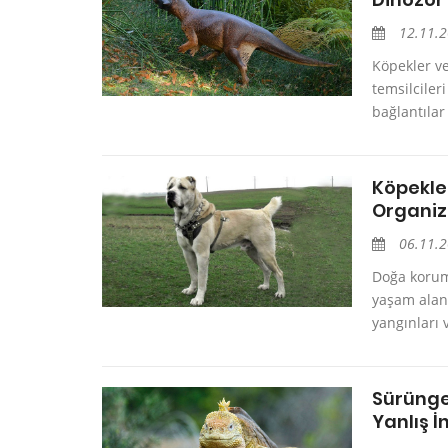
12.11.
Köpekler ve
temsilciler
bağlantılar
Köpekle
Organiz
06.11.
Doğa korum
yaşam alanl
yangınları 
Sürüngen
Yanlış İ