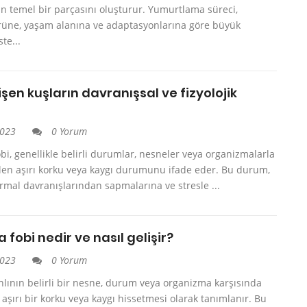
 temel bir parçasını oluşturur. Yumurtlama süreci,
ürüne, yaşam alanına ve adaptasyonlarına göre büyük
ste...
işen kuşların davranışsal ve fizyolojik
i
2023
0 Yorum
bi, genellikle belirli durumlar, nesneler veya organizmalarla
rilen aşırı korku veya kaygı durumunu ifade eder. Bu durum,
rmal davranışlarından sapmalarına ve stresle ...
 fobi nedir ve nasıl gelişir?
2023
0 Yorum
anlının belirli bir nesne, durum veya organizma karşısında
aşırı bir korku veya kaygı hissetmesi olarak tanımlanır. Bu