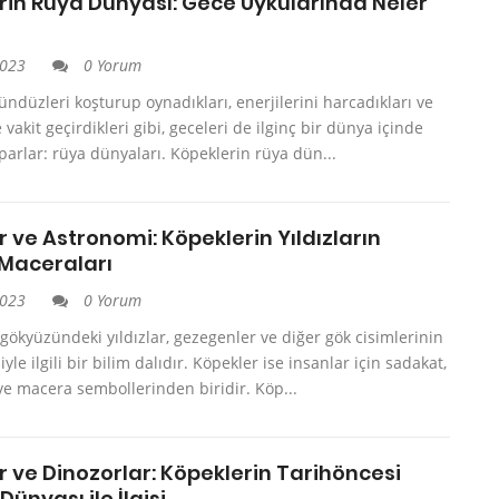
rin Rüya Dünyası: Gece Uykularında Neler
2023
0 Yorum
ündüzleri koşturup oynadıkları, enerjilerini harcadıkları ve
 vakit geçirdikleri gibi, geceleri de ilginç bir dünya içinde
parlar: rüya dünyaları. Köpeklerin rüya dün...
 ve Astronomi: Köpeklerin Yıldızların
 Maceraları
2023
0 Yorum
gökyüzündeki yıldızlar, gezegenler ve diğer gök cisimlerinin
le ilgili bir bilim dalıdır. Köpekler ise insanlar için sadakat,
ve macera sembollerinden biridir. Köp...
 ve Dinozorlar: Köpeklerin Tarihöncesi
Dünyası ile İlgisi