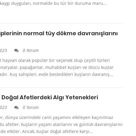
kaygı duyguları, normalde bu tür bir duruma maru...
iplerinin normal tüy dökme davranışlarını
2023
0 Yorum
il hayvan olarak popüler bir seçenek olup çeşitli türleri
anaryalar, papağanlar, muhabbet kuşları ve ötücü kuşlar
ır. Kuş sahipleri, evde besledikleri kuşların davranış...
 Doğal Afetlerdeki Algı Yetenekleri
2023
0 Yorum
er, dünya üzerindeki canlı yaşamını etkileyen kaçınılmaz
 Bu afetler, kuşların yaşam alanlarını ve günlük davranışlarını
de etkiler. Ancak, kuşlar doğal afetlere karşı...