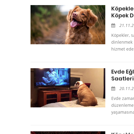
Köpekler
Köpek D
21.11.
Köpekler, s
dinlenmek i
hizmet eden 
Evde Eğl
Saatleri
20.11.
Evde zaman 
düzenlemek,
yaşamasına 