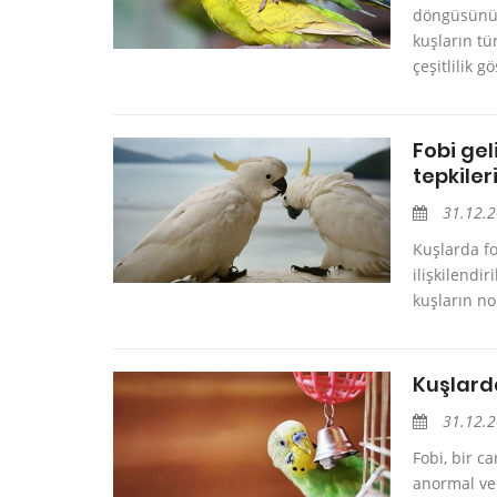
döngüsünün
kuşların t
çeşitlilik gö
Fobi gel
tepkiler
31.12.
Kuşlarda fo
ilişkilendi
kuşların no
Kuşlarda
31.12.
Fobi, bir c
anormal ve 