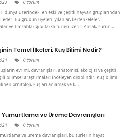
2023
0 Yorum
, dünya üzerindeki en eski ve çeşitli hayvan gruplarından
il eder. Bu grubun üyeleri, yılanlar, kertenkeleler,
ar ve timsahlar gibi farklı türleri içerir. Ancak, sürün...
jinin Temel İlkeleri: Kuş Bilimi Nedir?
2024
0 Yorum
kuşların evrimi, davranışları, anatomisi, ekolojisi ve çeşitli
lgili bilimsel araştırmaları inceleyen disiplindir. Kuş bilimi
linen ornitoloji, kuşları anlamak ve k...
n Yumurtlama ve Üreme Davranışları
2024
0 Yorum
murtlama ve üreme davranışları, bu türlerin hayat