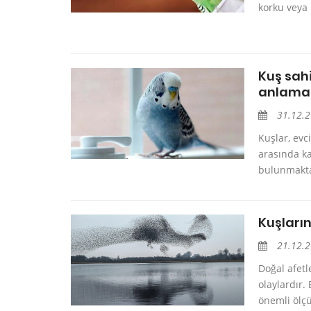
korku veya 
Kuş sah
anlama
31.12.
Kuşlar, evc
arasında k
bulunmaktad
Kuşların
21.12.
Doğal afetl
olaylardır.
önemli ölçü