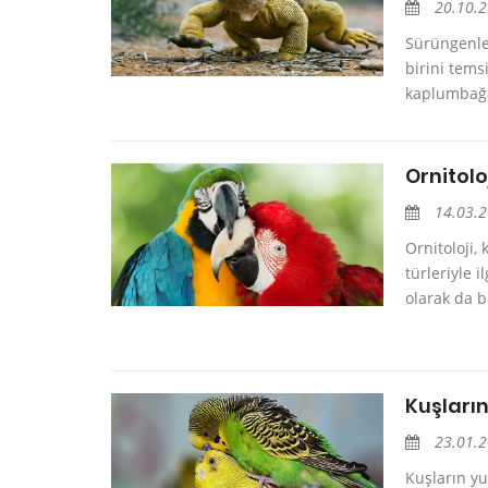
20.10.
Sürüngenler
birini tems
kaplumbağal
Ornitolo
14.03.
Ornitoloji, 
türleriyle i
olarak da bi
Kuşları
23.01.
Kuşların yu