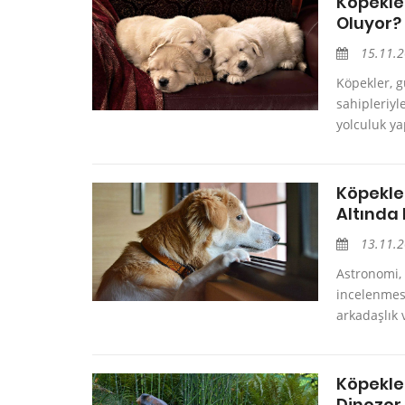
Köpekle
Oluyor?
15.11.
Köpekler, g
sahipleriyle
yolculuk ya
Köpekler
Altında
13.11.
Astronomi, 
incelenmesiy
arkadaşlık 
Köpekler
Dinozor 