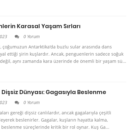
lerin Karasal Yaşam Sırları
2023
0 Yorum
, çoğumuzun Antarktika'da buzlu sular arasında dans
al ettiği şirin kuşlardır. Ancak, penguenlerin sadece soğuk
değil, aynı zamanda kara üzerinde de önemli bir yaşam sü...
n Dişsiz Dünyası: Gagasıyla Beslenme
2023
0 Yorum
ları gereği dişsiz canlılardır, ancak gagalarıyla çeşitli
şleyerek beslenirler. Gagalar, kuşların hayatta kalma,
beslenme süreçlerinde kritik bir rol oynar. Kuş Ga...