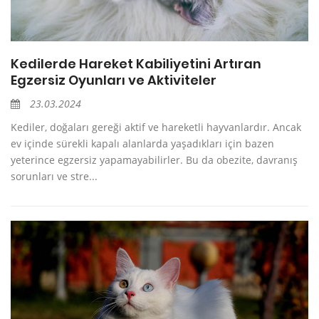
Kedilerde Hareket Kabiliyetini Artıran
Egzersiz Oyunları ve Aktiviteler
23.03.2024
Kediler, doğaları gereği aktif ve hareketli hayvanlardır. Ancak
ev içinde sürekli kapalı alanlarda yaşadıkları için bazen
yeterince egzersiz yapamayabilirler. Bu da obezite, davranış
sorunları ve stre...