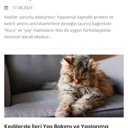
17.08.2025
Kediler zorunlu etoburdur; hayvansal kaynaklı protein ve
belirli amino asit/vitaminlere (örneğin taurin) bağımlıdır.
“Kuru” ve “yaş” mamaların ikisi de uygun formülasyonla
besinsel olarak eksiksiz...
Kedilerde İleri Yaş Bakımı ve Yaşlanma