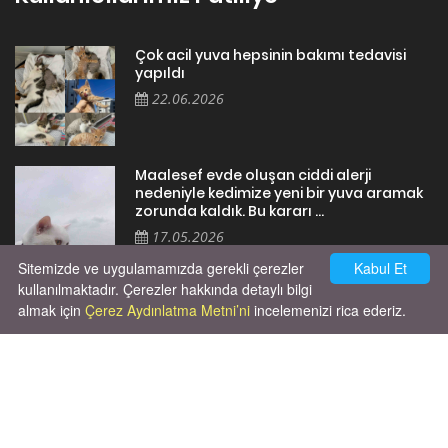
Çok acil yuva hepsinin bakımı tedavisi
yapıldı
22.06.2026
Maalesef evde oluşan ciddi alerji
nedeniyle kedimize yeni bir yuva aramak
zorunda kaldık. Bu kararı ...
17.05.2026
Sitemizde ve uygulamamızda gerekli çerezler
Kabul Et
kullanılmaktadır. Çerezler hakkında detaylı bilgi
almak için
Çerez Aydınlatma Metni’ni
incelemenizi rica ederiz.
Cok huysal asla tırmalama huyu yok yeni
kısırlastırdım tuvalet egitimi de var
kumundan baska yere ya...
02.03.2026