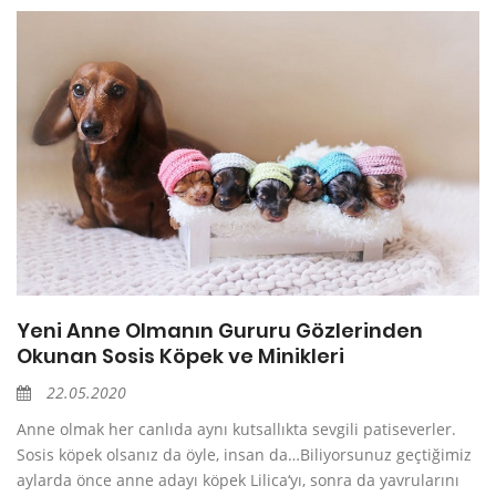
Yeni Anne Olmanın Gururu Gözlerinden
Okunan Sosis Köpek ve Minikleri
22.05.2020
Anne olmak her canlıda aynı kutsallıkta sevgili patiseverler.
Sosis köpek olsanız da öyle, insan da…Biliyorsunuz geçtiğimiz
aylarda önce anne adayı köpek Lilica‘yı, sonra da yavrularını