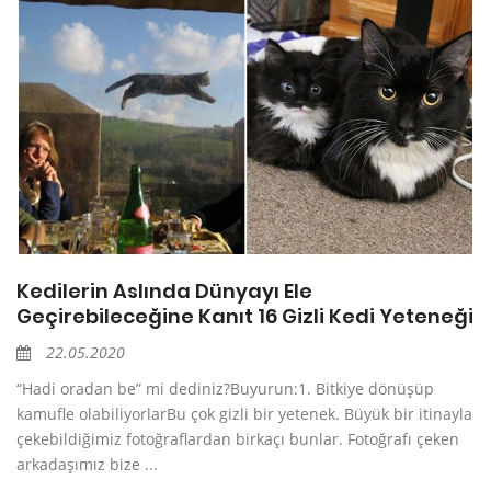
Kedilerin Aslında Dünyayı Ele
Geçirebileceğine Kanıt 16 Gizli Kedi Yeteneği
22.05.2020
“Hadi oradan be” mi dediniz?Buyurun:1. Bitkiye dönüşüp
kamufle olabiliyorlarBu çok gizli bir yetenek. Büyük bir itinayla
çekebildiğimiz fotoğraflardan birkaçı bunlar. Fotoğrafı çeken
arkadaşımız bize ...