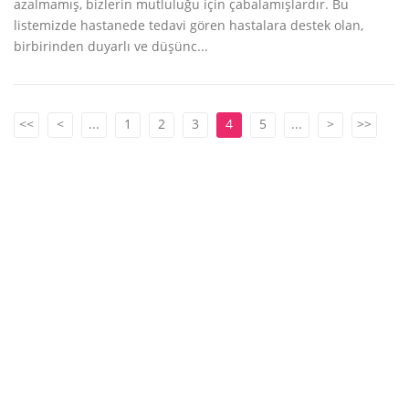
azalmamış, bizlerin mutluluğu için çabalamışlardır. Bu
listemizde hastanede tedavi gören hastalara destek olan,
birbirinden duyarlı ve düşünc...
<<
<
...
1
2
3
4
5
...
>
>>