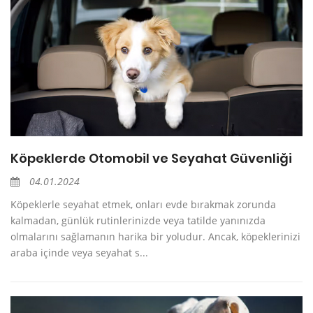
Köpeklerde Otomobil ve Seyahat Güvenliği
04.01.2024
Köpeklerle seyahat etmek, onları evde bırakmak zorunda
kalmadan, günlük rutinlerinizde veya tatilde yanınızda
olmalarını sağlamanın harika bir yoludur. Ancak, köpeklerinizi
araba içinde veya seyahat s...