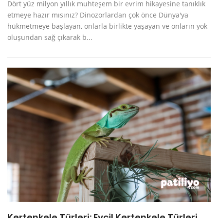
Dört yüz milyon yıllık muhteşem bir evrim hikayesine tanıklık
etmeye hazır mısınız? Dinozorlardan çok önce Dünya'ya
hükmetmeye başlayan, onlarla birlikte yaşayan ve onların yok
oluşundan sağ çıkarak b...
Kertenkele Türleri: Evcil Kertenkele Türleri