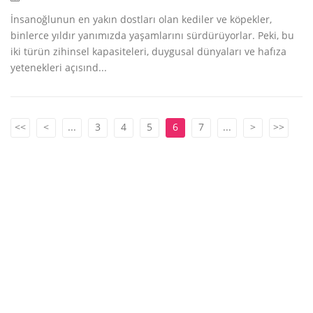
İnsanoğlunun en yakın dostları olan kediler ve köpekler,
binlerce yıldır yanımızda yaşamlarını sürdürüyorlar. Peki, bu
iki türün zihinsel kapasiteleri, duygusal dünyaları ve hafıza
yetenekleri açısınd...
<<
<
...
3
4
5
6
7
...
>
>>