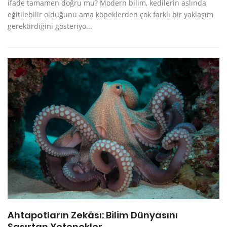
ifade tamamen doğru mu? Modern bilim, kedilerin aslında
eğitilebilir olduğunu ama köpeklerden çok farklı bir yaklaşım
gerektirdiğini gösteriyo...
Ahtapotların Zekâsı: Bilim Dünyasını
Şaşırtan Yetenekler