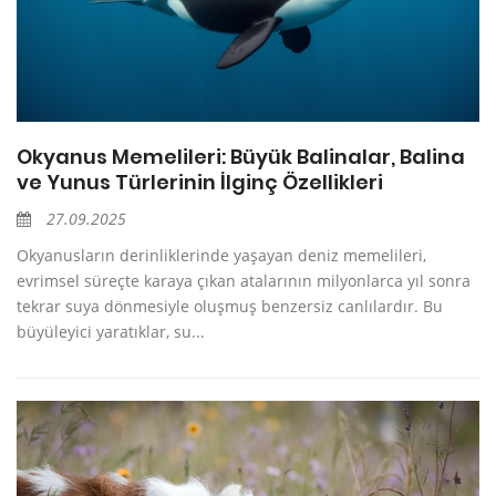
Okyanus Memelileri: Büyük Balinalar, Balina
ve Yunus Türlerinin İlginç Özellikleri
27.09.2025
Okyanusların derinliklerinde yaşayan deniz memelileri,
evrimsel süreçte karaya çıkan atalarının milyonlarca yıl sonra
tekrar suya dönmesiyle oluşmuş benzersiz canlılardır. Bu
büyüleyici yaratıklar, su...