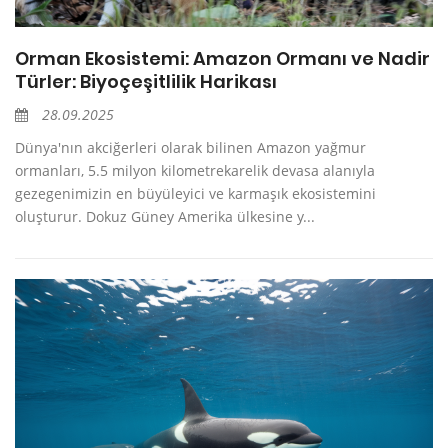
Orman Ekosistemi: Amazon Ormanı ve Nadir
Türler: Biyoçeşitlilik Harikası
28.09.2025
Dünya'nın akciğerleri olarak bilinen Amazon yağmur
ormanları, 5.5 milyon kilometrekarelik devasa alanıyla
gezegenimizin en büyüleyici ve karmaşık ekosistemini
oluşturur. Dokuz Güney Amerika ülkesine y...