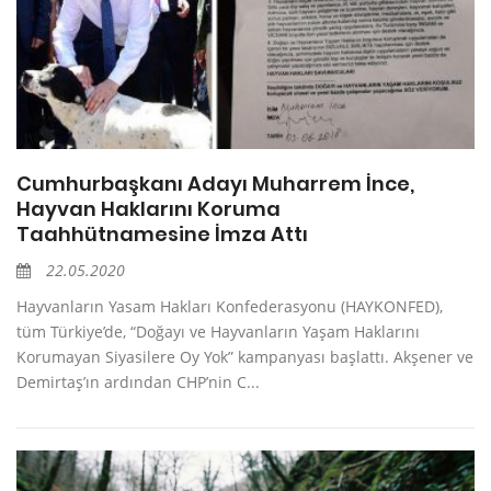
Cumhurbaşkanı Adayı Muharrem İnce,
Hayvan Haklarını Koruma
Taahhütnamesine İmza Attı
22.05.2020
Hayvanların Yasam Hakları Konfederasyonu (HAYKONFED),
tüm Türkiye’de, “Doğayı ve Hayvanların Yaşam Haklarını
Korumayan Siyasilere Oy Yok” kampanyası başlattı. Akşener ve
Demirtaş’ın ardından CHP’nin C...