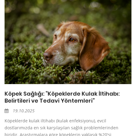
Köpek Sağlığı: “Köpeklerde Kulak İltihabı:
Belirtileri ve Tedavi Yöntemleri”
19.10.2025
Köpeklerde kulak iltihabı (kulak enfeksiyonu), evcil
dostlarımızda en sık karşılaşılan sağlık problemlerinden
biridir. Araştırmalara göre köpeklerin yaklaşık %20'si