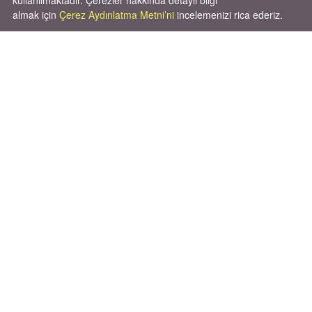
kullanılmaktadır. Çerezler hakkında detaylı bilgi
almak için
Çerez Aydınlatma Metni’ni
incelemenizi rica ederiz.
Cok huysal asla tırmalama huyu yok yeni
kısırlastırdım tuvalet egitimi de var
kumundan baska yere ya...
02.03.2026
X' de de patiliyoruz.
X Posts by Patiliyo
Patido Reklam Pazarlama Bilişim A.Ş.