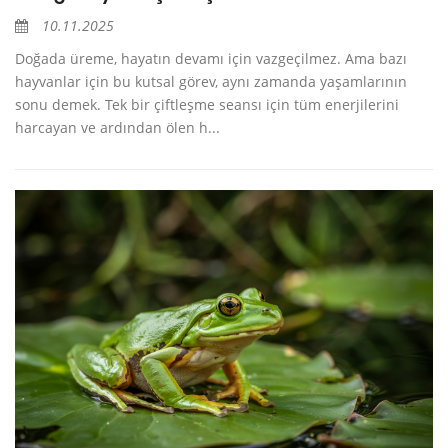
10.11.2025
Doğada üreme, hayatın devamı için vazgeçilmez. Ama bazı
hayvanlar için bu kutsal görev, aynı zamanda yaşamlarının
sonu demek. Tek bir çiftleşme seansı için tüm enerjilerini
harcayan ve ardından ölen h...