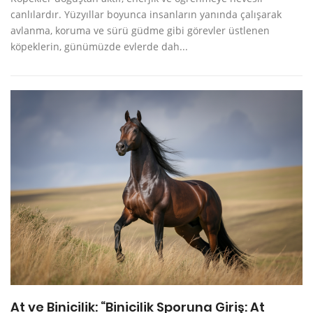
canlılardır. Yüzyıllar boyunca insanların yanında çalışarak
avlanma, koruma ve sürü güdme gibi görevler üstlenen
köpeklerin, günümüzde evlerde dah...
At ve Binicilik: “Binicilik Sporuna Giriş: At