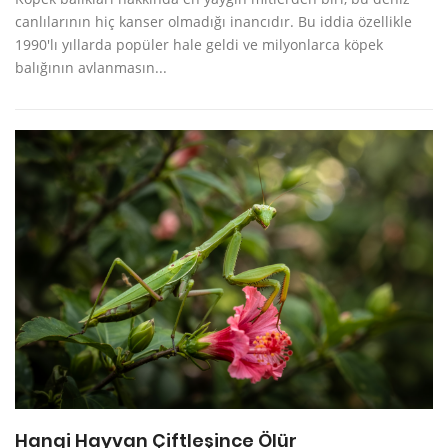
canlılarının hiç kanser olmadığı inancıdır. Bu iddia özellikle
1990'lı yıllarda popüler hale geldi ve milyonlarca köpek
balığının avlanmasın...
Hangi Hayvan Çiftleşince Ölür