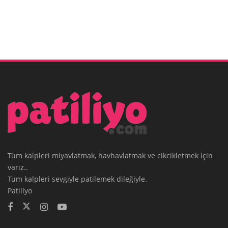
Tüm kalpleri miyavlatmak, havhavlatmak ve cikcikletmek için
varız..
Tüm kalpleri sevgiyle patilemek dileğiyle.
Patiliyo