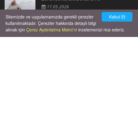
17.05.2026
Sitemizde ve uygulamamızda gerekli çerezler
Kabul Et
kullanılmaktadır. Çerezler hakkında detaylı bilgi
almak için
Çerez Aydınlatma Metni’ni
incelemenizi rica ederiz.
Cok huysal asla tırmalama huyu yok yeni
kısırlastırdım tuvalet egitimi de var
kumundan baska yere ya...
02.03.2026
X' de de patiliyoruz.
X Posts by Patiliyo