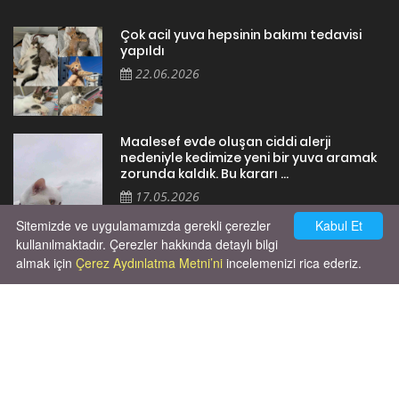
Çok acil yuva hepsinin bakımı tedavisi
yapıldı
22.06.2026
Maalesef evde oluşan ciddi alerji
nedeniyle kedimize yeni bir yuva aramak
zorunda kaldık. Bu kararı ...
17.05.2026
Sitemizde ve uygulamamızda gerekli çerezler
Kabul Et
kullanılmaktadır. Çerezler hakkında detaylı bilgi
almak için
Çerez Aydınlatma Metni’ni
incelemenizi rica ederiz.
Cok huysal asla tırmalama huyu yok yeni
kısırlastırdım tuvalet egitimi de var
kumundan baska yere ya...
02.03.2026