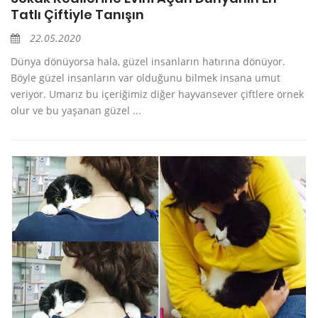
Tatlı Çiftiyle Tanışın
22.05.2020
Dünya dönüyorsa hala, güzel insanların hatırına dönüyor.
Böyle güzel insanların var olduğunu bilmek insana umut
veriyor. Umarız bu içeriğimiz diğer hayvansever çiftlere örnek
olur ve bu yaşanan güzel ...