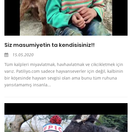
Siz masumiyetin ta kendisisiniz!!
15.05.2020
Tüm kalpleri miyavlatmak, havhavlatmak ve cikcikletmek için
varız. Patiliyo.com sadece hayvanseverler için değil, kalbinin
bir köşesinde hayvan sevgisi olan ama bunu tüm ruhuna
yansıtamamış insanla...