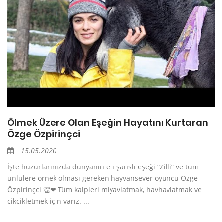
Ölmek Üzere Olan Eşeğin Hayatını Kurtaran
Özge Özpirinçci
15.05.2020
İşte huzurlarınızda dünyanın en şanslı eşeği “Zilli” ve tüm
ünlülere örnek olması gereken hayvansever oyuncu Özge
Özpirinçci 👏❤ Tüm kalpleri miyavlatmak, havhavlatmak ve
cikcikletmek için varız. ...