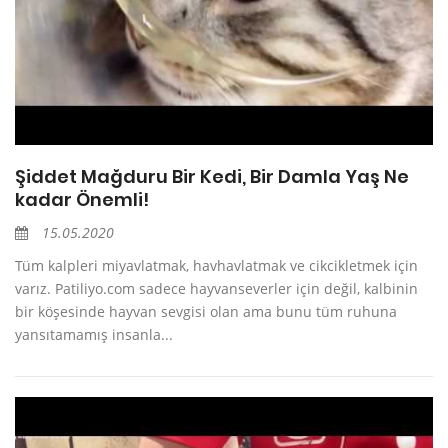
Şiddet Mağduru Bir Kedi, Bir Damla Yaş Ne
kadar Önemli!
15.05.2020
Tüm kalpleri miyavlatmak, havhavlatmak ve cikcikletmek için
varız. Patiliyo.com sadece hayvanseverler için değil, kalbinin
bir köşesinde hayvan sevgisi olan ama bunu tüm ruhuna
yansıtamamış insanla...