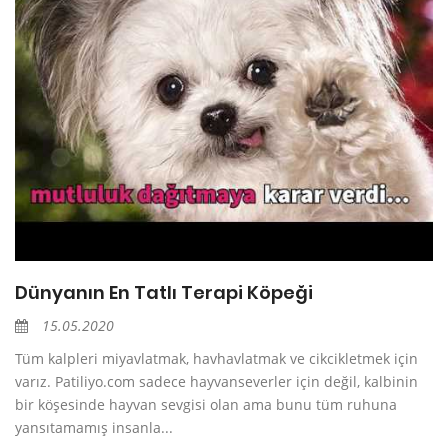
Dünyanın En Tatlı Terapi Köpeği
15.05.2020
Tüm kalpleri miyavlatmak, havhavlatmak ve cikcikletmek için
varız. Patiliyo.com sadece hayvanseverler için değil, kalbinin
bir köşesinde hayvan sevgisi olan ama bunu tüm ruhuna
yansıtamamış insanla...