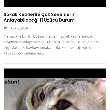
Sokak Kedilerini Çok Sevenlerin
Anlayabileceği 11 Üzücü Durum
15.05.2020
Ne yazık ki bu Türkiye'nin gerçeği: Sokak kedilerini çok
sevenlerin anlayabileceği 11 üzücü durum... Tüm kalpleri
miyavlatmak, havhavlatmak ve cikcikletmek için varız.
Patiliyo.com sadece ha...