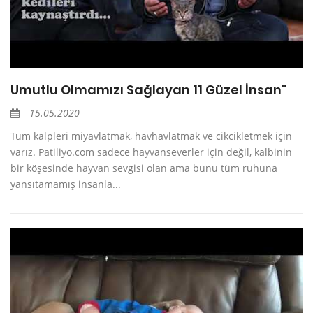
Umutlu Olmamızı Sağlayan 11 Güzel İnsan"
15.05.2020
Tüm kalpleri miyavlatmak, havhavlatmak ve cikcikletmek için
varız. Patiliyo.com sadece hayvanseverler için değil, kalbinin
bir köşesinde hayvan sevgisi olan ama bunu tüm ruhuna
yansıtamamış insanla...