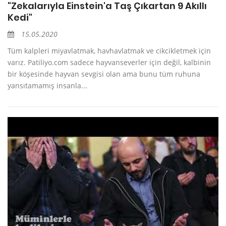
"Zekalarıyla Einstein'a Taş Çıkartan 9 Akıllı
Kedi"
15.05.2020
Tüm kalpleri miyavlatmak, havhavlatmak ve cikcikletmek için
varız. Patiliyo.com sadece hayvanseverler için değil, kalbinin
bir köşesinde hayvan sevgisi olan ama bunu tüm ruhuna
yansıtamamış insanla...