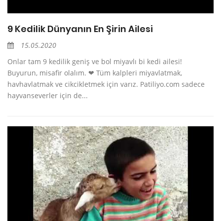
9 Kedilik Dünyanın En Şirin Ailesi
15.05.2020
Onlar tam 9 kedilik geniş ve bol miyavlı bi kedi ailesi!
Buyurun, misafir olalım. ❤ Tüm kalpleri miyavlatmak,
havhavlatmak ve cikcikletmek için varız. Patiliyo.com sadece
hayvanseverler için de...