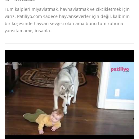
Tüm kalpleri miyavlatmak, havhavlatmak ve cikcikletmek için
varız. Patiliyo.com sadece hayvanseverler için değil, kalbinin
bir köşesinde hayvan sevgisi olan ama bunu tüm ruhuna
yansıtamamış insanla...