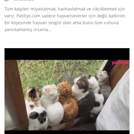
Tüm kalpleri miyavlatmak, havhavlatmak ve cikcikletmek için
varız. Patiliyo.com sadece hayvanseverler için değil, kalbinin
bir köşesinde hayvan sevgisi olan ama bunu tüm ruhuna
yansıtamamış insanla...