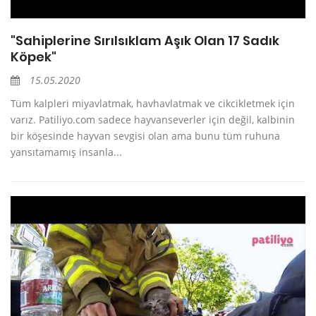
"Sahiplerine Sırılsıklam Aşık Olan 17 Sadık
Köpek"
15.05.2020
Tüm kalpleri miyavlatmak, havhavlatmak ve cikcikletmek için
varız. Patiliyo.com sadece hayvanseverler için değil, kalbinin
bir köşesinde hayvan sevgisi olan ama bunu tüm ruhuna
yansıtamamış insanla...