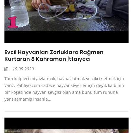
Evcil Hayvanları Zorluklara Rağmen
Kurtaran 8 Kahraman İtfaiyeci
15.05.2020
Tüm kalpleri miyavlatmak, havhavlatmak ve cikcikletmek için
varız. Patiliyo.com sadece hayvanseverler için değil, kalbinin
bir köşesinde hayvan sevgisi olan ama bunu tüm ruhuna
yansıtamamış insanla...