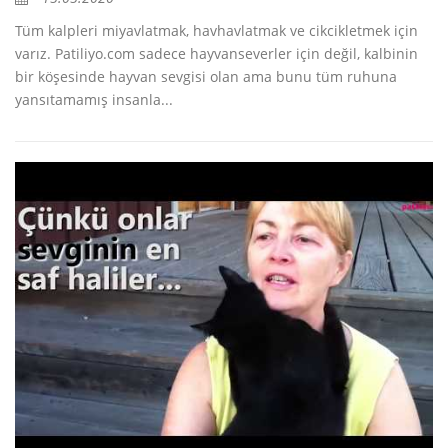
Tüm kalpleri miyavlatmak, havhavlatmak ve cikcikletmek için
varız. Patiliyo.com sadece hayvanseverler için değil, kalbinin
bir köşesinde hayvan sevgisi olan ama bunu tüm ruhuna
yansıtamamış insanla...