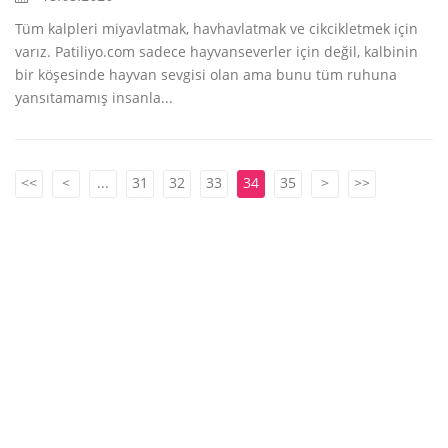
Tüm kalpleri miyavlatmak, havhavlatmak ve cikcikletmek için
varız. Patiliyo.com sadece hayvanseverler için değil, kalbinin
bir köşesinde hayvan sevgisi olan ama bunu tüm ruhuna
yansıtamamış insanla...
<<
<
...
31
32
33
34
35
>
>>