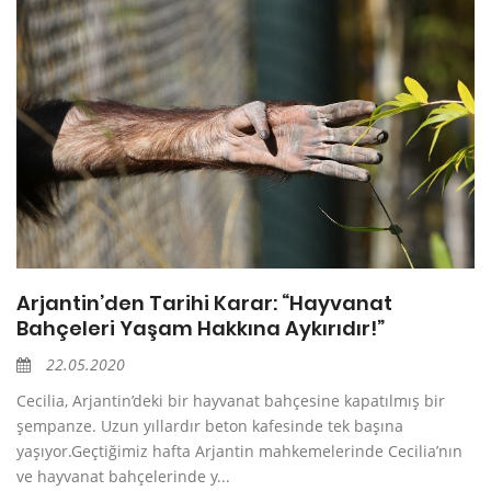
Arjantin’den Tarihi Karar: “Hayvanat
Bahçeleri Yaşam Hakkına Aykırıdır!”
22.05.2020
Cecilia, Arjantin’deki bir hayvanat bahçesine kapatılmış bir
şempanze. Uzun yıllardır beton kafesinde tek başına
yaşıyor.Geçtiğimiz hafta Arjantin mahkemelerinde Cecilia’nın
ve hayvanat bahçelerinde y...