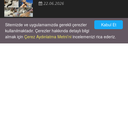
22.06.2026
Sitemizde ve uygulamamızda gerekli çerezler
Kabul Et
Cok huysal asla tırmalama huyu yok yeni
kısırlastırdım tuvalet egitimi de var
kullanılmaktadır. Çerezler hakkında detaylı bilgi
kumundan baska yere ya...
almak için
Çerez Aydınlatma Metni’ni
incelemenizi rica ederiz.
02.03.2026
Unutma ki hayvanlar kendi hayatlarını
yaşamak için doğmuşlardır, sana hizmet
etmek için değil!
06.10.2025
X' de de patiliyoruz.
X Posts by Patiliyo