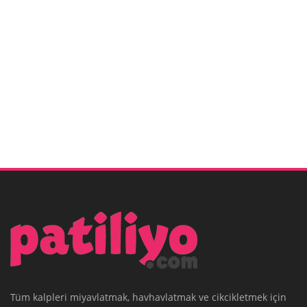
Tüm kalpleri miyavlatmak, havhavlatmak ve cikcikletmek için