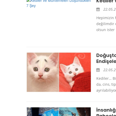
Kediler
22.05.
Hepimizin 
değilimdir 
olsun ister
Doğuştan
Endişel
22.05.
Kediler… Bi
da, cins, ti
ayrılabiliyo
İnsanlı
Bahçele