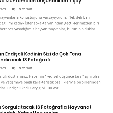
 ve Muhtemelen Düşündükleri 7 Şey
2020
0 Yorum
hayvanlarla konuştuğunu varsayıyorum. –Tek deli ben
değil mi kedi?– İster sokakta yanından geçtiklerimizden biri
 beraber yaşadığımız hayvan/hayvanlar, bütün o olduklar...
 Endişeli Kedinin Sizi de Çok Fena
endirecek 13 Fotoğrafı
2020
0 Yorum
ricik dostlarımız. Hepsinin “kedisel düşünce tarzı” aynı olsa
p ve yetişmeye bağlı karakteristik özellikleriyle birbirlerinden
rlar. Endişeli kedi Gary gibi…Bu ayrıl...
ğı Sorgulatacak 16 Fotoğrafla Hayvanat
rindeki Yalnız Hayvanlar