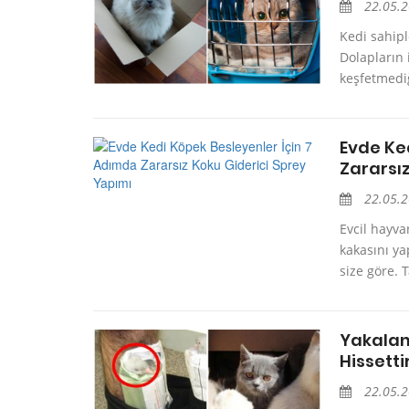
22.05.
Kedi sahiple
Dolapların 
keşfetmediğ
Evde Ke
Zararsı
22.05.
Evcil hayva
kakasını ya
size göre.
Yakalan
Hissetti
22.05.