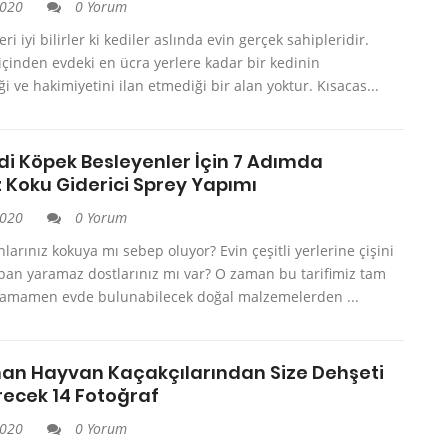
2020
0 Yorum
ri iyi bilirler ki kediler aslında evin gerçek sahipleridir.
içinden evdeki en ücra yerlere kadar bir kedinin
i ve hakimiyetini ilan etmediği bir alan yoktur. Kısacas...
di Köpek Besleyenler İçin 7 Adımda
z Koku Giderici Sprey Yapımı
2020
0 Yorum
nlarınız kokuya mı sebep oluyor? Evin çeşitli yerlerine çişini
pan yaramaz dostlarınız mı var? O zaman bu tarifimiz tam
 Tamamen evde bulunabilecek doğal malzemelerden ...
an Hayvan Kaçakçılarından Size Dehşeti
recek 14 Fotoğraf
2020
0 Yorum