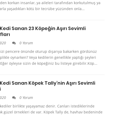
den korkan insanlar, ya aileleri tarafından korkutulmuş ya
rla yaşadıkları kötü bir tecrübe yüzünden onla...
Kedi Sanan 23 Köpeğin Aşırı Sevimli
fları
2020
0 Yorum
nizi pencere önünde oturup dışarıya bakarken gördünüz
plikle oynarken? Veya kedilerin genellikle yaptığı şeyleri
ğer öyleyse sizin de köpeğiniz bu listeye girebilir.Köp...
Kedi Sanan Köpek Tally’nin Aşırı Sevimli
i
2020
0 Yorum
kediler birlikte yaşayamaz denir. Canları istediklerinde
ok güzel örnekleri de var. Köpek Tally de, havhav bedeninde