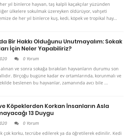
 her yıl binlerce hayvan, taş kalpli kaçakçılar yüzünden
iğer ülkelere sokulmak üzereyken öldürüyor, vahşeti
emize de her yıl binlerce kuş, kedi, köpek ve tropikal hay...
 da Bir Hakkı Olduğunu Unutmayalım: Sokak
rı İçin Neler Yapabiliriz?
2020
0 Yorum
e alınan ve sonra sokağa bırakılan hayvanların durumu son
llıdır. Birçoğu bugüne kadar ev ortamlarında, korunmalı ve
şekilde beslenen bu hayvanlar, zamanında avcı bile ...
 ve Köpeklerden Korkan İnsanların Asla
mayacağı 13 Duygu
2020
0 Yorum
 çok korku, tecrübe edilerek ya da öğretilerek edinilir. Kedi