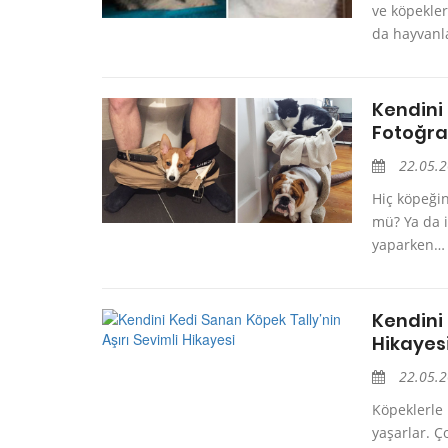
ve köpekler
da hayvanla
Kendini 
Fotoğra
22.05.
Hiç köpeği
mü? Ya da i
yaparken… E
Kendini 
Hikayes
22.05.
Köpeklerle 
yaşarlar. Ç