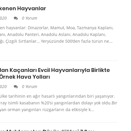
ükenen Hayvanlar
2020
0 Yorum
nen hayvanlar: Dinazorlar, Mamut, Moa, Tazmanya Kaplanı,
nı, Anadolu Panteri, Anadolu Aslanı, Anadolu Kaplanı,
ğı, Çizgili Sırtlanlar… Yeryüzünde 500’den fazla türün ne...
n Kaçanları Evcil Hayvanlarıyla Birlikte
Örnek Hava Yolları
2020
0 Yorum
lke tarihinin en ağır hasarlı yangınlarından biri yaşanıyor.
ay isimli kasabanın %20’si yangınlardan dolayı yok oldu.Bir
an orman yangınları rüzgarların da etkisiyle k...