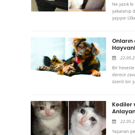
Ne yazık ki
yakalanıp d
yaşıyor.Ülk
Onların
Hayvanla
22.05.
Bir hevesl
derece zava
özenli bir 
Kediler
Anlaya
22.05.
Yaşanan pek