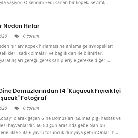
la yaşıyor. O kendini kedi sanan bir köpek. Seviml...
r Neden Hırlar
2020
0 Yorum
eden hırlar? Köpek hırlaması ne anlama gelir?Köpekler;
llikleri, sadık olmaları ve bağlılıkları ile bilinirler.
aratılışları gereği, gerek sahipleriyle gerekse diğer ...
Gine Domuzlarından 14 “Küçücük Fıçıcık İçi
rşucuk” Fotoğraf
2020
0 Yorum
Kobay” olarak geçen Gine Domuzları (Guinea pig) hassas ve
idesi hayvanlardır. 60-80 gün arasında gebe olan bu
enellikle 3 ila 6 yavru tosuncuk dünyaya getirir.Onları h...