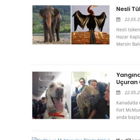
Nesli T
22.05.
Nesli tüke
Hazar Kapla
Mersin Balı
Yangında
Uçuran 
22.05.
Kanada’da ü
Fort McMurr
anda başlay