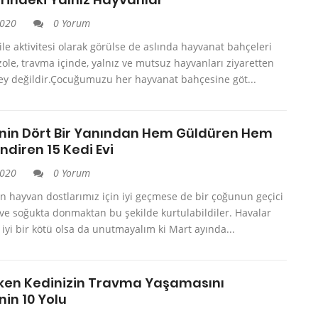
2020
0 Yorum
ile aktivitesi olarak görülse de aslında hayvanat bahçeleri
le, travma içinde, yalnız ve mutsuz hayvanları ziyaretten
şey değildir.Çocuğumuzu her hayvanat bahçesine göt...
’nin Dört Bir Yanından Hem Güldüren Hem
diren 15 Kedi Evi
2020
0 Yorum
n hayvan dostlarımız için iyi geçmese de bir çoğunun geçici
 ve soğukta donmaktan bu şekilde kurtulabildiler. Havalar
r iyi bir kötü olsa da unutmayalım ki Mart ayında...
rken Kedinizin Travma Yaşamasını
in 10 Yolu