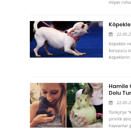
miyav ruhuy
Köpekle
22.05.
Köpekler n
koruyucu öze
Köpeklerin y
Hamile 
Dolu Tu
22.05.
Türkçe’ye “
şirinlik ab
hayvanlar g