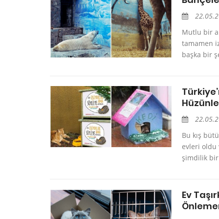
22.05.
Mutlu bir a
tamamen izo
başka bir 
Türkiye
Hüzünlen
22.05.
Bu kış bütü
evleri oldu
şimdilik bi
Ev Taşı
Önlemen