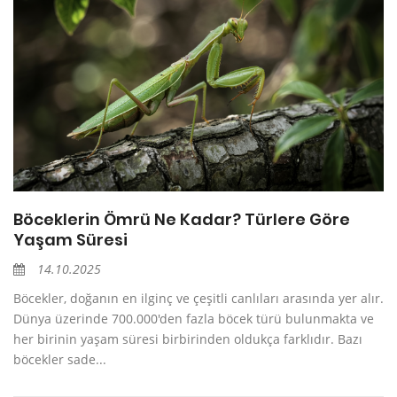
Böceklerin Ömrü Ne Kadar? Türlere Göre
Yaşam Süresi
14.10.2025
Böcekler, doğanın en ilginç ve çeşitli canlıları arasında yer alır.
Dünya üzerinde 700.000'den fazla böcek türü bulunmakta ve
her birinin yaşam süresi birbirinden oldukça farklıdır. Bazı
böcekler sade...