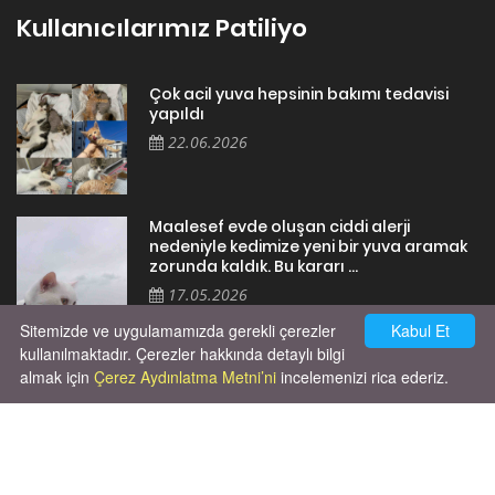
Kullanıcılarımız Patiliyo
Çok acil yuva hepsinin bakımı tedavisi
yapıldı
22.06.2026
Maalesef evde oluşan ciddi alerji
nedeniyle kedimize yeni bir yuva aramak
zorunda kaldık. Bu kararı ...
17.05.2026
Sitemizde ve uygulamamızda gerekli çerezler
Kabul Et
kullanılmaktadır. Çerezler hakkında detaylı bilgi
almak için
Çerez Aydınlatma Metni’ni
incelemenizi rica ederiz.
Cok huysal asla tırmalama huyu yok yeni
kısırlastırdım tuvalet egitimi de var
kumundan baska yere ya...