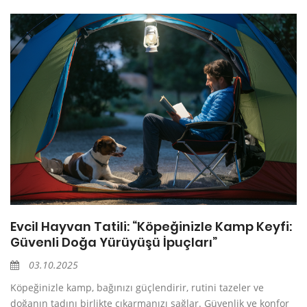
Evcil Hayvan Tatili: “Köpeğinizle Kamp Keyfi:
Güvenli Doğa Yürüyüşü İpuçları”
03.10.2025
Köpeğinizle kamp, bağınızı güçlendirir, rutini tazeler ve
doğanın tadını birlikte çıkarmanızı sağlar. Güvenlik ve konfor