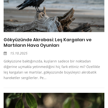
Gökyüzünde Akrobasi: Leş Kargaları ve
Martıların Hava Oyunları
15.10.2025
Gökyüzüne baktığınızda, kuşların sadece bir noktadan
diğerine uçmakla yetinmediğini hiç fark ettiniz mi? Özellikle
leş kargaları ve martılar, gökyüzünde büyüleyici akrobatik
hareketler sergilerler. Pe...