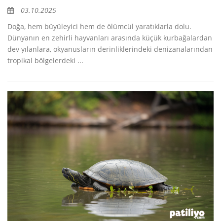
03.10.2025
Doğa, hem büyüleyici hem de ölümcül yaratıklarla dolu.
Dünyanın en zehirli hayvanları arasında küçük kurbağalardan
dev yılanlara, okyanusların derinliklerindeki denizanalarından
tropikal bölgelerdeki ...