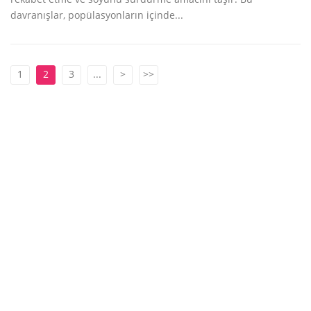
davranışlar, popülasyonların içinde...
1
2
3
...
>
>>