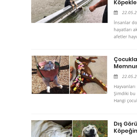
Köpekle
22.05.
İnsanlar do
hayatları a
afetler hayv
Çocukla
Memnun 
22.05.
Hayvanları
Şimdiki bu 
Hangi çocuk
Dış Gör
Köpeğin