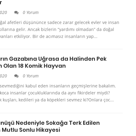
r
2020
0 Yorum
ğal afetleri düşününce sadece zarar gelecek evler ve insan
kıllarına gelir. Ancak bizlerin “yardımı olmadan” da doğal
anları etkiliyor. Bir de acımasız insanların yap...
rın Gazabına Uğrasa da Halinden Pek
Olan 18 Komik Hayvan
2020
0 Yorum
 sevmediğini kabul eden insanların geçmişlerine bakalım.
koca insanlar çocukluklarında da aynı fikirdeler miydi?
 kuşları, kedileri ya da köpekleri sevmez ki?Onlara çoc...
ünüşü Nedeniyle Sokağa Terk Edilen
 Mutlu Sonlu Hikayesi