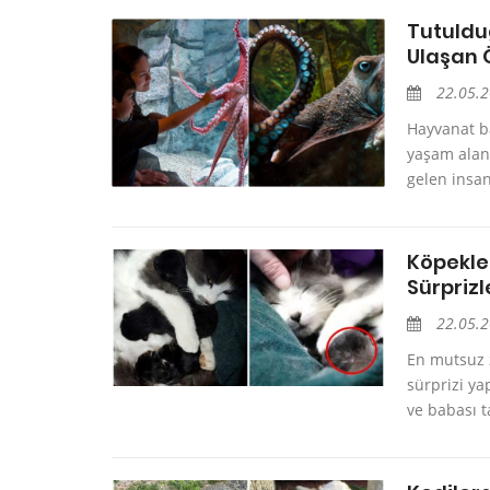
Tutuld
Ulaşan 
22.05.
Hayvanat b
yaşam alan
gelen insan
Köpekler
Sürpriz
22.05.
En mutsuz 
sürprizi ya
ve babası t