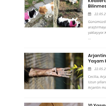
Kedilerd
Bilinmes
22.05.
Günümüzde k
araştırmaya
yaklaşıyor.
...
Arjantin
Yaşam H
22.05.
Cecilia, Ar
Uzun yıllar
Arjantin ma
10 Yaşın