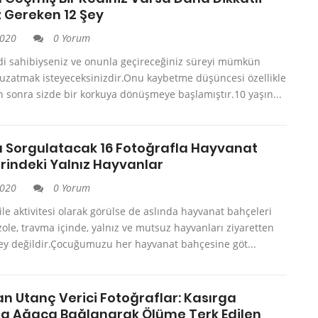
 Gereken 12 Şey
2020
0 Yorum
edi sahibiyseniz ve onunla geçireceğiniz süreyi mümkün
uzatmak isteyeceksinizdir.Onu kaybetme düşüncesi özellikle
 sonra sizde bir korkuya dönüşmeye başlamıştır.10 yaşın...
ğı Sorgulatacak 16 Fotoğrafla Hayvanat
rindeki Yalnız Hayvanlar
2020
0 Yorum
ile aktivitesi olarak görülse de aslında hayvanat bahçeleri
le, travma içinde, yalnız ve mutsuz hayvanları ziyaretten
şey değildir.Çocuğumuzu her hayvanat bahçesine göt...
an Utanç Verici Fotoğraflar: Kasırga
da Ağaca Bağlanarak Ölüme Terk Edilen