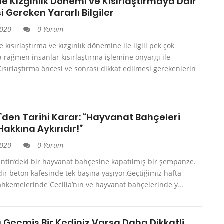
e Kızgınlık Dönemi ve Kısırlaştırmaya Dair
i Gereken Yararlı Bilgiler
2020
0 Yorum
ısırlaştırma ve kızgınlık dönemine ile ilgili pek çok
 rağmen insanlar kısırlaştırma işlemine önyargı ile
Kısırlaştırma öncesi ve sonrası dikkat edilmesi gerekenlerin
’den Tarihi Karar: “Hayvanat Bahçeleri
akkına Aykırıdır!”
2020
0 Yorum
jantin’deki bir hayvanat bahçesine kapatılmış bir şempanze.
dır beton kafesinde tek başına yaşıyor.Geçtiğimiz hafta
hkemelerinde Cecilia’nın ve hayvanat bahçelerinde y...
ı Geçmiş Bir Kediniz Varsa Daha Dikkatli