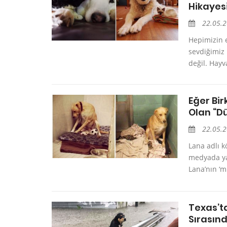
Hikayes
22.05.
Hepimizin 
sevdiğimiz
değil. Hayv
Eğer Bi
Olan “D
22.05.
Lana adlı k
medyada yay
Lana’nın ‘m
Texas’t
Sırasın