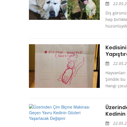
22.05.
Dış görünü
hep birlikt
hüzünlüydü.
Kedisin
Yapıştır
22.05.
Hayvanları
Şimdiki bu 
Hangi çocuk
Üzerind
Kedinin
22.05.