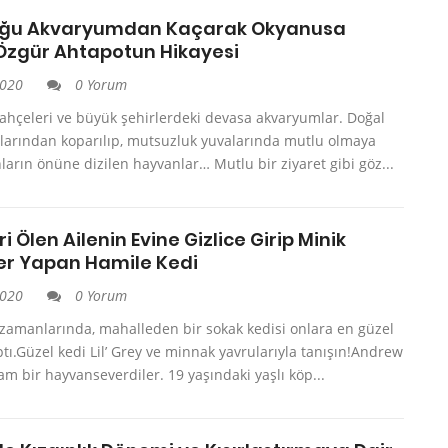
uğu Akvaryumdan Kaçarak Okyanusa
Özgür Ahtapotun Hikayesi
2020
0 Yorum
ahçeleri ve büyük şehirlerdeki devasa akvaryumlar. Doğal
larından koparılıp, mutsuzluk yuvalarında mutlu olmaya
ların önüne dizilen hayvanlar… Mutlu bir ziyaret gibi göz...
i Ölen Ailenin Evine Gizlice Girip Minik
ler Yapan Hamile Kedi
2020
0 Yorum
zamanlarında, mahalleden bir sokak kedisi onlara en güzel
ptı.Güzel kedi Lil’ Grey ve minnak yavrularıyla tanışın!Andrew
am bir hayvanseverdiler. 19 yaşındaki yaşlı köp...