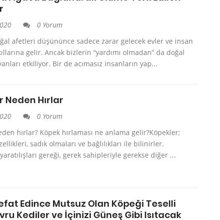
r
2020
0 Yorum
ğal afetleri düşününce sadece zarar gelecek evler ve insan
kıllarına gelir. Ancak bizlerin “yardımı olmadan” da doğal
anları etkiliyor. Bir de acımasız insanların yap...
r Neden Hırlar
2020
0 Yorum
eden hırlar? Köpek hırlaması ne anlama gelir?Köpekler;
llikleri, sadık olmaları ve bağlılıkları ile bilinirler.
aratılışları gereği, gerek sahipleriyle gerekse diğer ...
efat Edince Mutsuz Olan Köpeği Teselli
ru Kediler ve İçinizi Güneş Gibi Isıtacak