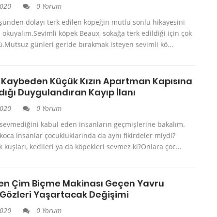
2020
0 Yorum
şünden dolayı terk edilen köpeğin mutlu sonlu hikayesini
e okuyalım.Sevimli köpek Beaux, sokağa terk edildiği için çok
Mutsuz günleri geride bırakmak isteyen sevimli kö...
i Kaybeden Küçük Kızın Apartman Kapısına
dığı Duygulandıran Kayıp İlanı
2020
0 Yorum
 sevmediğini kabul eden insanların geçmişlerine bakalım.
koca insanlar çocukluklarında da aynı fikirdeler miydi?
 kuşları, kedileri ya da köpekleri sevmez ki?Onlara çoc...
en Çim Biçme Makinası Geçen Yavru
 Gözleri Yaşartacak Değişimi
2020
0 Yorum