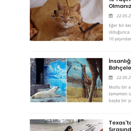
Olmanız
22.05.
Eğer bir k
olduğunca 
10 yaşından
İnsanlı
Bahçele
22.05.
Mutlu bir a
tamamen izo
başka bir 
Texas’t
Sırasın