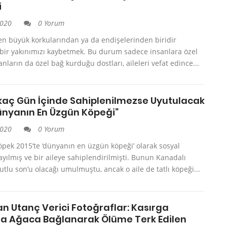
i
2020
0 Yorum
en büyük korkularından ya da endişelerinden biridir
 bir yakınımızı kaybetmek. Bu durum sadece insanlara özel
anların da özel bağ kurduğu dostları, aileleri vefat edince...
rkaç Gün İçinde Sahiplenilmezse Uyutulacak
ünyanın En Üzgün Köpeği”
2020
0 Yorum
öpek 2015’te ‘dünyanın en üzgün köpeği’ olarak sosyal
ılmış ve bir aileye sahiplendirilmişti. Bunun Kanadalı
utlu son’u olacağı umulmuştu, ancak o aile de tatlı köpeği...
an Utanç Verici Fotoğraflar: Kasırga
da Ağaca Bağlanarak Ölüme Terk Edilen