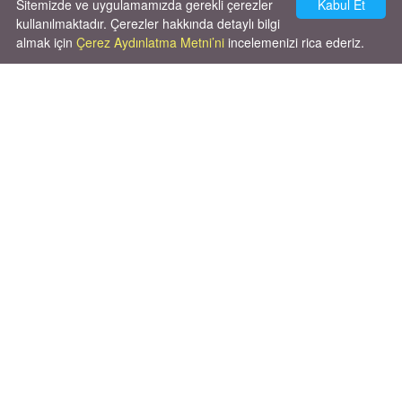
Sitemizde ve uygulamamızda gerekli çerezler
Kabul Et
kullanılmaktadır. Çerezler hakkında detaylı bilgi
almak için
Çerez Aydınlatma Metni’ni
incelemenizi rica ederiz.
Cok huysal asla tırmalama huyu yok yeni
kısırlastırdım tuvalet egitimi de var
kumundan baska yere ya...
02.03.2026
X' de de patiliyoruz.
X Posts by Patiliyo