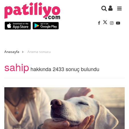
Anasayfa
Arama sonucu
sahip
hakkında 2433 sonuç bulundu