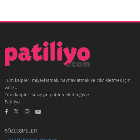
Tüm kalpleri miyavlatmak, havhavlatmak ve cikcikletmek için
varız..
Tüm kalpleri sevgiyle patilemek dileğiyle.
Patiliyo
SÖZLEŞMELER