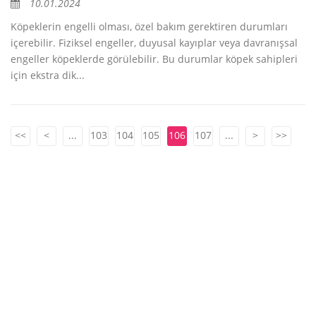
10.01.2024
Köpeklerin engelli olması, özel bakım gerektiren durumları
içerebilir. Fiziksel engeller, duyusal kayıplar veya davranışsal
engeller köpeklerde görülebilir. Bu durumlar köpek sahipleri
için ekstra dik...
<<
<
...
103
104
105
106
107
...
>
>>