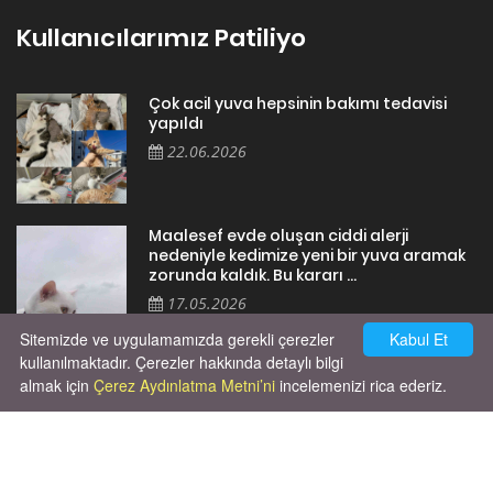
Kullanıcılarımız Patiliyo
Çok acil yuva hepsinin bakımı tedavisi
yapıldı
22.06.2026
Maalesef evde oluşan ciddi alerji
nedeniyle kedimize yeni bir yuva aramak
zorunda kaldık. Bu kararı ...
17.05.2026
Sitemizde ve uygulamamızda gerekli çerezler
Kabul Et
kullanılmaktadır. Çerezler hakkında detaylı bilgi
almak için
Çerez Aydınlatma Metni’ni
incelemenizi rica ederiz.
Cok huysal asla tırmalama huyu yok yeni
kısırlastırdım tuvalet egitimi de var
kumundan baska yere ya...