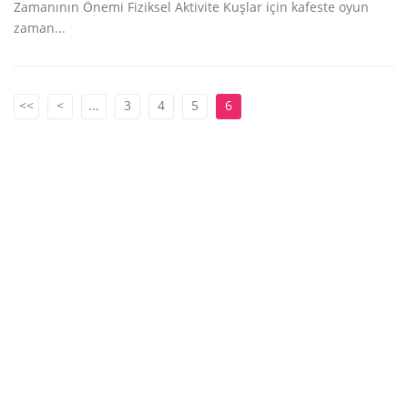
Zamanının Önemi Fiziksel Aktivite Kuşlar için kafeste oyun
zaman...
<<
<
...
3
4
5
6