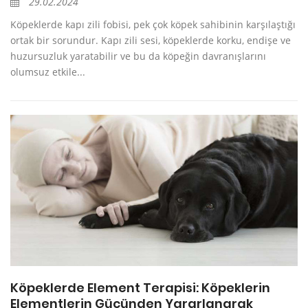
29.02.2024
Köpeklerde kapı zili fobisi, pek çok köpek sahibinin karşılaştığı
ortak bir sorundur. Kapı zili sesi, köpeklerde korku, endişe ve
huzursuzluk yaratabilir ve bu da köpeğin davranışlarını
olumsuz etkile...
Köpeklerde Element Terapisi: Köpeklerin
Elementlerin Gücünden Yararlanarak