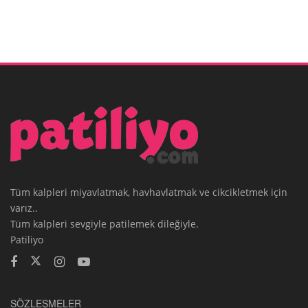
Tüm kalpleri miyavlatmak, havhavlatmak ve cikcikletmek için
varız..
Tüm kalpleri sevgiyle patilemek dileğiyle.
Patiliyo
SÖZLEŞMELER