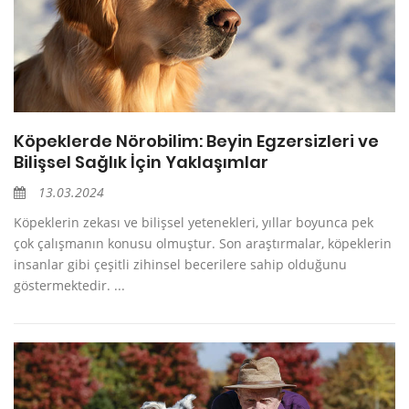
Köpeklerde Nörobilim: Beyin Egzersizleri ve
Bilişsel Sağlık İçin Yaklaşımlar
13.03.2024
Köpeklerin zekası ve bilişsel yetenekleri, yıllar boyunca pek
çok çalışmanın konusu olmuştur. Son araştırmalar, köpeklerin
insanlar gibi çeşitli zihinsel becerilere sahip olduğunu
göstermektedir. ...