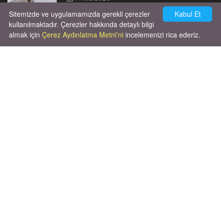
Sitemizde ve uygulamamızda gerekli çerezler
Kabul Et
kullanılmaktadır. Çerezler hakkında detaylı bilgi
almak için
Çerez Aydınlatma Metni’ni
incelemenizi rica ederiz.
Cok huysal asla tırmalama huyu yok yeni
kısırlastırdım tuvalet egitimi de var
kumundan baska yere ya...
02.03.2026
X' de de patiliyoruz.
X Posts by Patiliyo