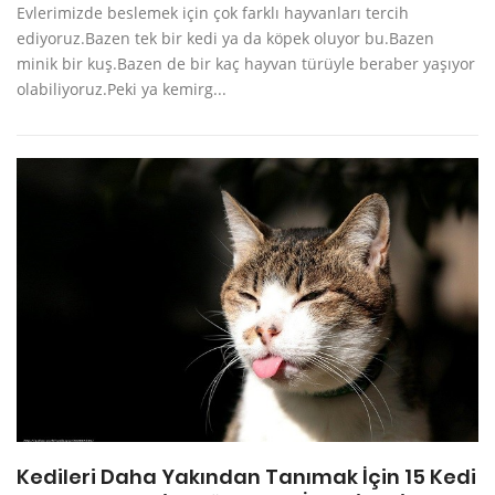
Evlerimizde beslemek için çok farklı hayvanları tercih
ediyoruz.Bazen tek bir kedi ya da köpek oluyor bu.Bazen
minik bir kuş.Bazen de bir kaç hayvan türüyle beraber yaşıyor
olabiliyoruz.Peki ya kemirg...
Kedileri Daha Yakından Tanımak İçin 15 Kedi