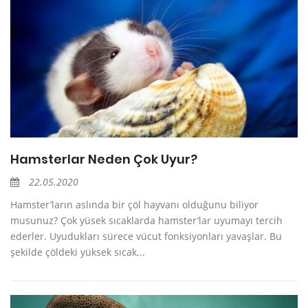
Hamsterlar Neden Çok Uyur?
22.05.2020
Hamster’ların aslında bir çöl hayvanı olduğunu biliyor
musunuz? Çok yüsek sıcaklarda hamster’lar uyumayı tercih
ederler. Uyudukları sürece vücut fonksiyonları yavaşlar. Bu
şekilde çöldeki yüksek sıcak...