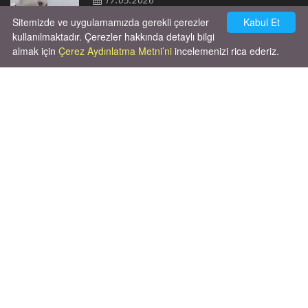
Sitemizde ve uygulamamızda gerekli çerezler
Kabul Et
kullanılmaktadır. Çerezler hakkında detaylı bilgi
almak için
Çerez Aydınlatma Metni’ni
incelemenizi rica ederiz.
Cok huysal asla tırmalama huyu yok yeni
kısırlastırdım tuvalet egitimi de var
kumundan baska yere ya...
02.03.2026
X' de de patiliyoruz.
X Posts by Patiliyo