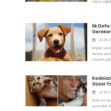
sayısı çoğa
İlk Def
Gereken 
22.05.
Köpek sahib
karara vard
cesareti gö
Kediniz
Güzel Y
22.05.
Evde bir ke
açısından b