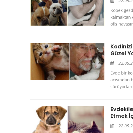
22.05.
Köpek gezdi
kalmaktan d
ofis havası
Kediniz
Güzel Y
22.05.
Evde bir ke
açısından b
sürüyorlard
Evdekil
Etmek İ
22.05.