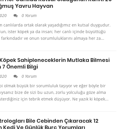
oğmuş Yavru Hayvan
2020
0 Yorum
m canlılarda ortak olarak yaşadığımız en kutsal duygudur.
olun, ister köpek ya da insan; her canlı içinde büyüttüğü
 farkındadır ve onun sorumluluklarını almaya her za...
a Köpek Sahipleneceklerin Mutlaka Bilmesi
7 Önemli Bilgi
2020
0 Yorum
i olmak büyük bir sorumluluk taşıyor ve eğer böyle bir
ıysanız bize de sizi bu uzun, zorlu yolculuğu göze alma
sterdiğiniz için tebrik etmek düşüyor. Ne yazık ki köpek...
strologları Bile Cebinden Çıkaracak 12
Kedi Ve Günlük Burç Yorumları