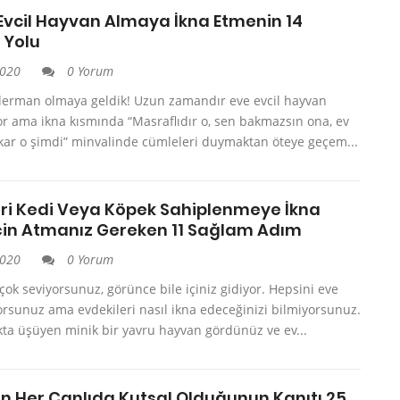
 Evcil Hayvan Almaya İkna Etmenin 14
 Yolu
2020
0 Yorum
derman olmaya geldik! Uzun zamandır eve evcil hayvan
or ama ikna kısmında “Masraflıdır o, sen bakmazsın ona, ev
okar o şimdi” minvalinde cümleleri duymaktan öteye geçem...
eri Kedi Veya Köpek Sahiplenmeye İkna
çin Atmanız Gereken 11 Sağlam Adım
2020
0 Yorum
çok seviyorsunuz, görünce bile içiniz gidiyor. Hepsini eve
orsunuz ama evdekileri nasıl ikna edeceğinizi bilmiyorsunuz.
ta üşüyen minik bir yavru hayvan gördünüz ve ev...
in Her Canlıda Kutsal Olduğunun Kanıtı 25