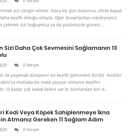
2020
0 Yorum
rmek sizi zengin etmez. Koca bir gün boyunca, ofiste kapalı
aha keyifli olduğu ortada. Eğer duvarlardan sıkıldıysanız,
nı çekmek sizi boğuyorsa ya da yüzünüzde güneşi ...
in Sizi Daha Çok Sevmesini Sağlamanın 13
olu
2020
0 Yorum
di ile yaşamak dünyanın en keyifli işlerinden biridir. Kediler
akılırsa mutlaka bir evde yaşıyor olmanın keyifini
ır. O kadar çok sokak kedisi var ki, bunlardan biri d...
eri Kedi Veya Köpek Sahiplenmeye İkna
çin Atmanız Gereken 11 Sağlam Adım
2020
0 Yorum