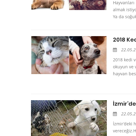
Hayvanları 
almak istiy
Ya da soğuk
2018 Ked
22.05.
2018 kedi v
okuyun ve v
hayvan besl
İzmir’de
22.05.
İzmir’deki 
vereceğiz.H