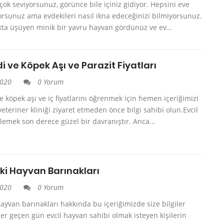
çok seviyorsunuz, görünce bile içiniz gidiyor. Hepsini eve
orsunuz ama evdekileri nasıl ikna edeceğinizi bilmiyorsunuz.
ta üşüyen minik bir yavru hayvan gördünüz ve ev...
i ve Köpek Aşı ve Parazit Fiyatları
2020
0 Yorum
e köpek aşı ve iç fiyatlarını öğrenmek için hemen içeriğimizi
eteriner kliniği ziyaret etmeden önce bilgi sahibi olun.Evcil
emek son derece güzel bir davranıştır. Anca...
ki Hayvan Barınakları
2020
0 Yorum
hayvan barınakları hakkında bu içeriğimizde size bilgiler
er geçen gün evcil hayvan sahibi olmak isteyen kişilerin