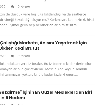
2020
0 Yorum
izin de durduk yere boşluğa kilitlendiği, ya da saatlerce
r sineği kovaladığı oluyor mu? Korkmayın, kedinizin 6. hissi
kadar… Şimdi gelin hep beraber onların mistisizm...
 Çalıştığı Markete, Anısını Yaşatmak İçin
Dikilen Kedi Brutus
2020
0 Yorum
okundukları yere iz bırakır. Bu iz bazen o kadar derin olur
anımayanlar bile çok etkilenir. Mesela Kadıköy’ün Tombili
sini tanımayan yoktur. Ünü o kadar fazla ki onun,...
ezdirme” İşinin En Güzel Mesleklerden Biri
ın 5 Nedeni