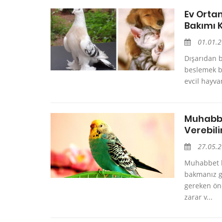
Ev Orta
Bakımı K
01.01.
Dışarıdan b
beslemek b
evcil hayva
Muhabbe
Verebili
27.05.
Muhabbet ku
bakmanız g
gereken ön
zarar v...