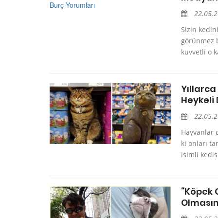
22.05.
Sizin kedin
görünmez bi
kuvvetli o 
Yıllarca
Heykeli 
22.05.
Hayvanlar d
ki onları t
isimli kedi
“Köpek G
Olmasın