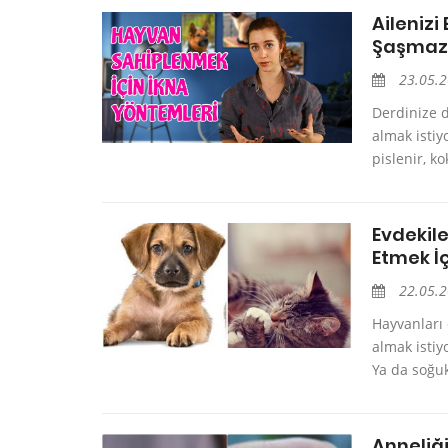
Ailenizi
Şaşmaz
23.05.
Derdinize 
almak istiy
pislenir, k
Evdekil
Etmek İ
22.05.
Hayvanları 
almak istiy
Ya da soğuk
Anneliğ