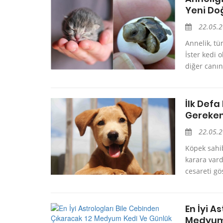
Yeni D
22.05.
Annelik, tü
İster kedi 
diğer canın
İlk Def
Gereken 
22.05.
Köpek sahib
karara vard
cesareti gö
En İyi A
Medyum 