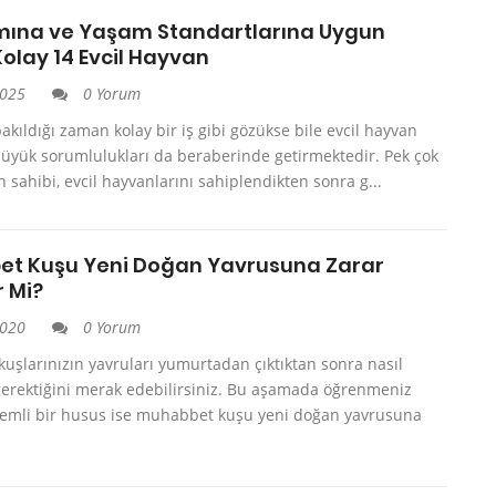
mına ve Yaşam Standartlarına Uygun
olay 14 Evcil Hayvan
2025
0 Yorum
akıldığı zaman kolay bir iş gibi gözükse bile evcil hayvan
üyük sorumlulukları da beraberinde getirmektedir. Pek çok
n sahibi, evcil hayvanlarını sahiplendikten sonra g...
t Kuşu Yeni Doğan Yavrusuna Zarar
r Mi?
2020
0 Yorum
şlarınızın yavruları yumurtadan çıktıktan sonra nasıl
erektiğini merak edebilirsiniz. Bu aşamada öğrenmeniz
emli bir husus ise muhabbet kuşu yeni doğan yavrusuna