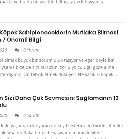
lmakta ve bu da ne yazık ki bilinçsiz evcil hayvan s...
a Köpek Sahipleneceklerin Mutlaka Bilmesi
7 Önemli Bilgi
2020
0 Yorum
i olmak büyük bir sorumluluk taşıyor ve eğer böyle bir
ıysanız bize de sizi bu uzun, zorlu yolculuğu göze alma
sterdiğiniz için tebrik etmek düşüyor. Ne yazık ki köpek...
in Sizi Daha Çok Sevmesini Sağlamanın 13
olu
2020
0 Yorum
di ile yaşamak dünyanın en keyifli işlerinden biridir. Kediler
akılırsa mutlaka bir evde yaşıyor olmanın keyifini