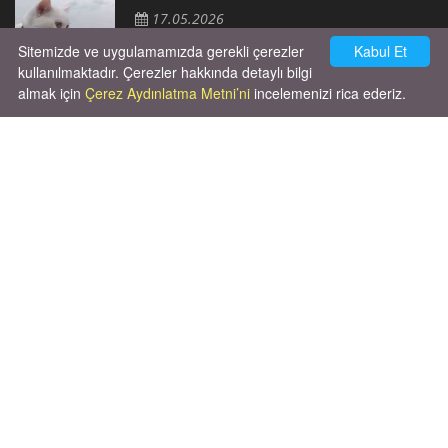
17.05.2026
Sitemizde ve uygulamamızda gerekli çerezler
Kabul Et
kullanılmaktadır. Çerezler hakkında detaylı bilgi
almak için
Çerez Aydınlatma Metni’ni
incelemenizi rica ederiz.
Cok huysal asla tırmalama huyu yok yeni
kısırlastırdım tuvalet egitimi de var
kumundan baska yere ya...
02.03.2026
X' de de patiliyoruz.
X Posts by Patiliyo