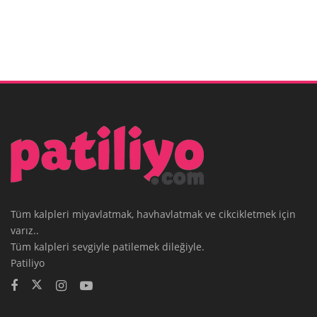
Tüm kalpleri miyavlatmak, havhavlatmak ve cikcikletmek için
varız..
Tüm kalpleri sevgiyle patilemek dileğiyle.
Patiliyo