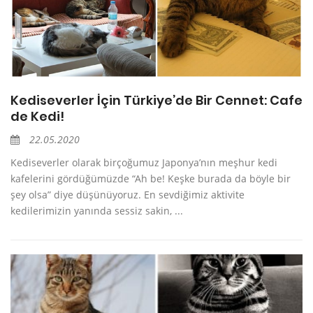
Kediseverler İçin Türkiye’de Bir Cennet: Cafe
de Kedi!
22.05.2020
Kediseverler olarak birçoğumuz Japonya’nın meşhur kedi
kafelerini gördüğümüzde “Ah be! Keşke burada da böyle bir
şey olsa” diye düşünüyoruz. En sevdiğimiz aktivite
kedilerimizin yanında sessiz sakin, ...