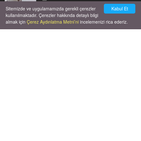
Sitemizde ve uygulamamızda gerekli çerezler
Kabul Et
kullanılmaktadır. Çerezler hakkında detaylı bilgi
almak için
Çerez Aydınlatma Metni’ni
incelemenizi rica ederiz.
Cok huysal asla tırmalama huyu yok yeni
kısırlastırdım tuvalet egitimi de var
kumundan baska yere ya...
02.03.2026
X' de de patiliyoruz.
X Posts by Patiliyo