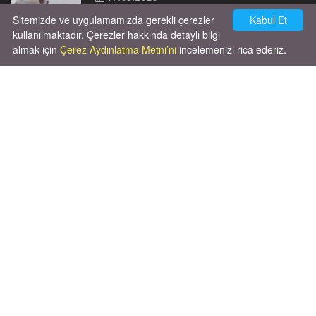
Sitemizde ve uygulamamızda gerekli çerezler
Kabul Et
kullanılmaktadır. Çerezler hakkında detaylı bilgi
almak için
Çerez Aydınlatma Metni’ni
incelemenizi rica ederiz.
Cok huysal asla tırmalama huyu yok yeni
kısırlastırdım tuvalet egitimi de var
kumundan baska yere ya...
02.03.2026
X' de de patiliyoruz.
X Posts by Patiliyo