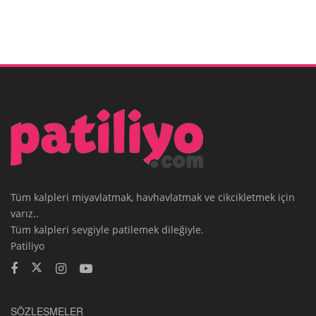
Tüm kalpleri miyavlatmak, havhavlatmak ve cikcikletmek için
varız..
Tüm kalpleri sevgiyle patilemek dileğiyle.
Patiliyo
SÖZLEŞMELER