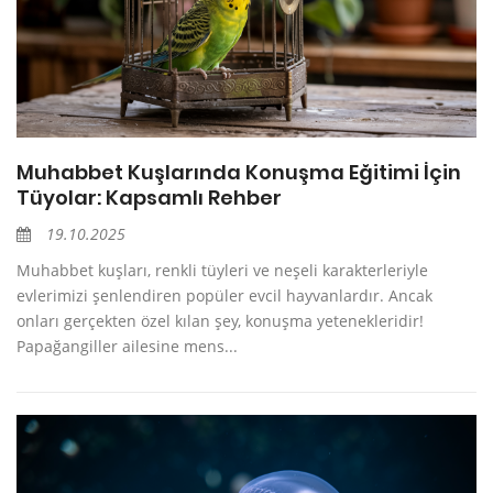
Muhabbet Kuşlarında Konuşma Eğitimi İçin
Tüyolar: Kapsamlı Rehber
19.10.2025
Muhabbet kuşları, renkli tüyleri ve neşeli karakterleriyle
evlerimizi şenlendiren popüler evcil hayvanlardır. Ancak
onları gerçekten özel kılan şey, konuşma yetenekleridir!
Papağangiller ailesine mens...