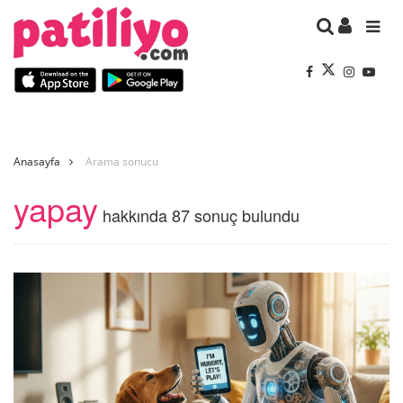
Anasayfa
Arama sonucu
yapay
hakkında 87 sonuç bulundu