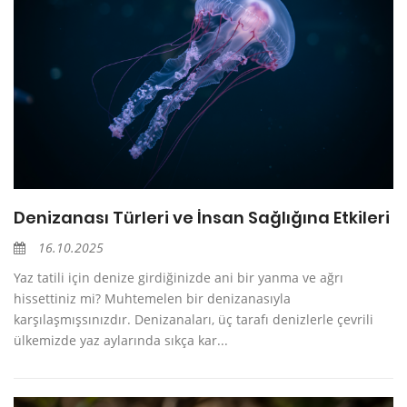
Denizanası Türleri ve İnsan Sağlığına Etkileri
16.10.2025
Yaz tatili için denize girdiğinizde ani bir yanma ve ağrı
hissettiniz mi? Muhtemelen bir denizanasıyla
karşılaşmışsınızdır. Denizanaları, üç tarafı denizlerle çevrili
ülkemizde yaz aylarında sıkça kar...