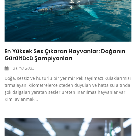
En Yüksek Ses Çıkaran Hayvanlar: Doğanın
Gürültücü Şampiyonları
21.10.2025
Doğa, sessiz ve huzurlu bir yer mi? Pek sayılmaz! Kulaklarımızı
tırmalayan, kilometrelerce öteden duyulan ve hatta su altında
şok dalgaları yaratan sesler üreten inanılmaz hayvanlar var.
Kimi avlanmak...