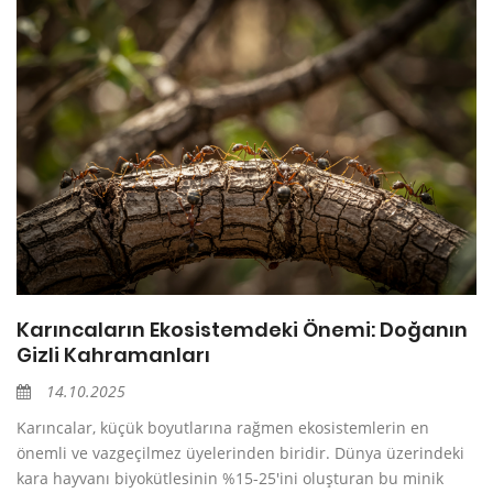
Karıncaların Ekosistemdeki Önemi: Doğanın
Gizli Kahramanları
14.10.2025
Karıncalar, küçük boyutlarına rağmen ekosistemlerin en
önemli ve vazgeçilmez üyelerinden biridir. Dünya üzerindeki
kara hayvanı biyokütlesinin %15-25'ini oluşturan bu minik