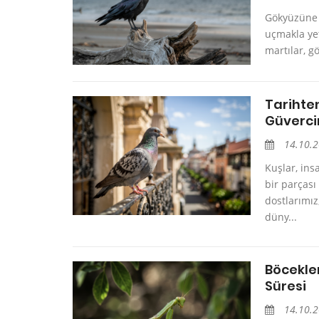
Gökyüzüne 
uçmakla yet
martılar, g
Tarihten
Güverci
14.10.
Kuşlar, ins
bir parças
dostlarımız
düny...
Böcekle
Süresi
14.10.