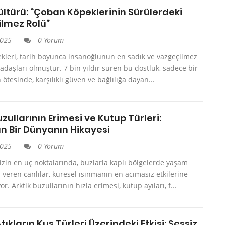
Kültürü: “Çoban Köpeklerinin Sürülerdeki
lmez Rolü”
2025
0 Yorum
kleri, tarih boyunca insanoğlunun en sadık ve vazgeçilmez
adaşları olmuştur. 7 bin yıldır süren bu dostluk, sadece bir
in ötesinde, karşılıklı güven ve bağlılığa dayan...
uzullarının Erimesi ve Kutup Türleri:
n Bir Dünyanın Hikayesi
2025
0 Yorum
zin en uç noktalarında, buzlarla kaplı bölgelerde yaşam
veren canlılar, küresel ısınmanın en acımasız etkilerine
r. Arktik buzullarının hızla erimesi, kutup ayıları, f...
Atıkların Kuş Türleri Üzerindeki Etkisi: Sessiz