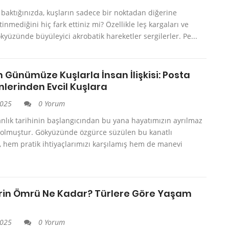
baktığınızda, kuşların sadece bir noktadan diğerine
inmediğini hiç fark ettiniz mi? Özellikle leş kargaları ve
ökyüzünde büyüleyici akrobatik hareketler sergilerler. Pe...
 Günümüze Kuşlarla İnsan İlişkisi: Posta
nlerinden Evcil Kuşlara
2025
0 Yorum
anlık tarihinin başlangıcından bu yana hayatımızın ayrılmaz
ı olmuştur. Gökyüzünde özgürce süzülen bu kanatlı
, hem pratik ihtiyaçlarımızı karşılamış hem de manevi
rin Ömrü Ne Kadar? Türlere Göre Yaşam
2025
0 Yorum