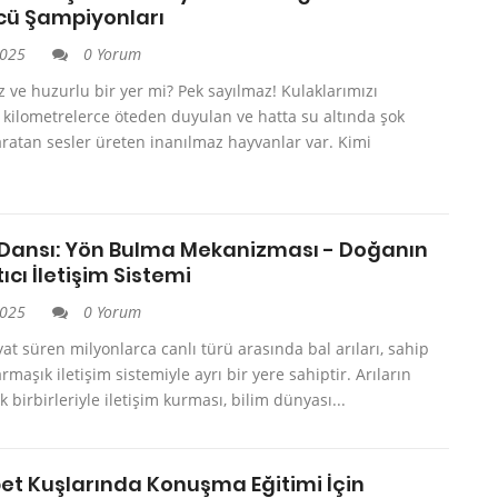
cü Şampiyonları
2025
0 Yorum
z ve huzurlu bir yer mi? Pek sayılmaz! Kulaklarımızı
 kilometrelerce öteden duyulan ve hatta su altında şok
aratan sesler üreten inanılmaz hayvanlar var. Kimi
n Dansı: Yön Bulma Mekanizması - Doğanın
tıcı İletişim Sistemi
2025
0 Yorum
t süren milyonlarca canlı türü arasında bal arıları, sahip
rmaşık iletişim sistemiyle ayrı bir yere sahiptir. Arıların
 birbirleriyle iletişim kurması, bilim dünyası...
t Kuşlarında Konuşma Eğitimi İçin