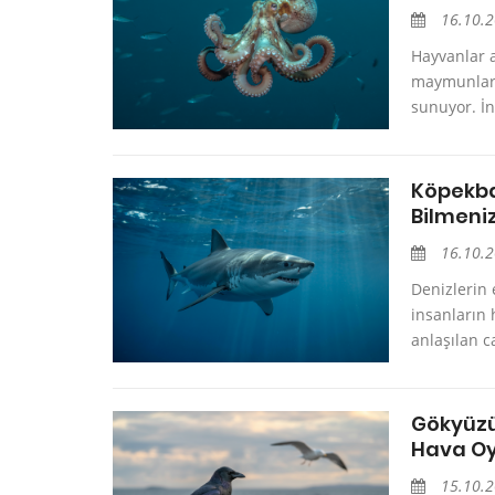
16.10.
Hayvanlar a
maymunlar g
sunuyor. İn
Köpekbal
Bilmeni
16.10.
Denizlerin 
insanların 
anlaşılan c
Gökyüzü
Hava Oy
15.10.