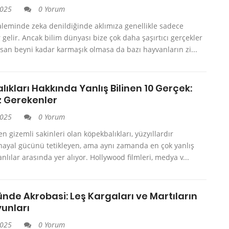
2025
0 Yorum
leminde zeka denildiğinde aklımıza genellikle sadece
elir. Ancak bilim dünyası bize çok daha şaşırtıcı gerçekler
san beyni kadar karmaşık olmasa da bazı hayvanların zi...
ıkları Hakkında Yanlış Bilinen 10 Gerçek:
z Gerekenler
2025
0 Yorum
en gizemli sakinleri olan köpekbalıkları, yüzyıllardır
hayal gücünü tetikleyen, ama aynı zamanda en çok yanlış
anlılar arasında yer alıyor. Hollywood filmleri, medya v...
nde Akrobasi: Leş Kargaları ve Martıların
unları
2025
0 Yorum