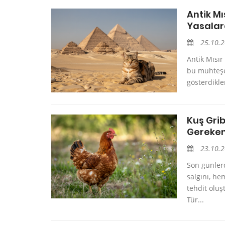
Antik Mı
Yasalar
25.10.
Antik Mısır
bu muhteşem
gösterdikler
Kuş Grib
Gereken
23.10.
Son günler
salgını, he
tehdit oluş
Tür...