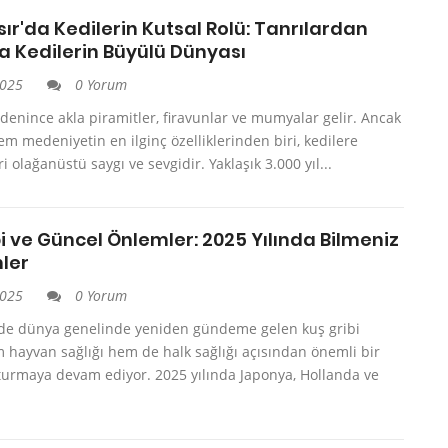
sır'da Kedilerin Kutsal Rolü: Tanrılardan
a Kedilerin Büyülü Dünyası
2025
0 Yorum
 denince akla piramitler, firavunlar ve mumyalar gelir. Ancak
 medeniyetin en ilginç özelliklerinden biri, kedilere
i olağanüstü saygı ve sevgidir. Yaklaşık 3.000 yıl...
i ve Güncel Önlemler: 2025 Yılında Bilmeniz
ler
2025
0 Yorum
de dünya genelinde yeniden gündeme gelen kuş gribi
m hayvan sağlığı hem de halk sağlığı açısından önemli bir
turmaya devam ediyor. 2025 yılında Japonya, Hollanda ve