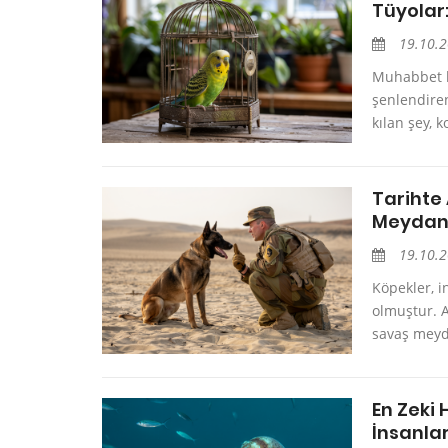
Tüyolar
19.10.
Muhabbet ku
şenlendiren
kılan şey, 
Tarihte 
Meydanl
19.10.
Köpekler, i
olmuştur. 
savaş meyda
En Zeki 
İnsanlar