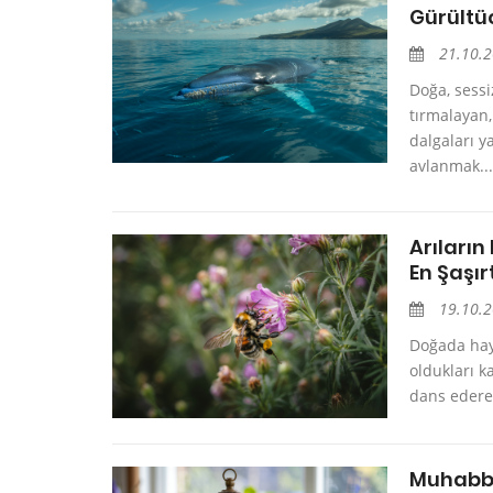
Gürültü
21.10.
Doğa, sessi
tırmalayan,
dalgaları y
avlanmak...
Arıları
En Şaşır
19.10.
Doğada haya
oldukları ka
dans ederek
Muhabbe