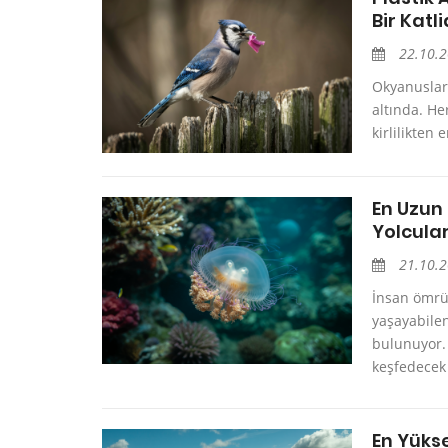
Bir Katl
22.10.
Okyanusları
altında. He
kirlilikten 
En Uzun
Yolcular
21.10.
İnsan ömrü 
yaşayabilen
bulunuyor.
keşfedecek 
En Yüks