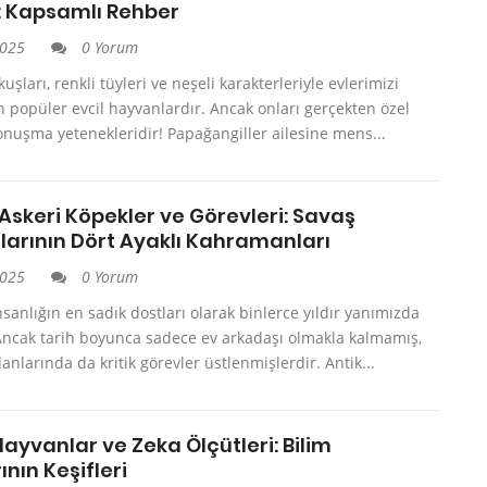
: Kapsamlı Rehber
2025
0 Yorum
şları, renkli tüyleri ve neşeli karakterleriyle evlerimizi
 popüler evcil hayvanlardır. Ancak onları gerçekten özel
konuşma yetenekleridir! Papağangiller ailesine mens...
Askeri Köpekler ve Görevleri: Savaş
arının Dört Ayaklı Kahramanları
2025
0 Yorum
nsanlığın en sadık dostları olarak binlerce yıldır yanımızda
Ancak tarih boyunca sadece ev arkadaşı olmakla kalmamış,
nlarında da kritik görevler üstlenmişlerdir. Antik...
Hayvanlar ve Zeka Ölçütleri: Bilim
ının Keşifleri