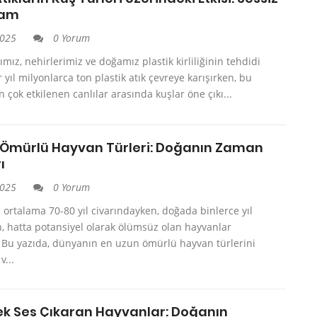
iam
2025
0 Yorum
mız, nehirlerimiz ve doğamız plastik kirliliğinin tehdidi
r yıl milyonlarca ton plastik atık çevreye karışırken, bu
en çok etkilenen canlılar arasında kuşlar öne çıkı...
 Ömürlü Hayvan Türleri: Doğanın Zaman
ı
2025
0 Yorum
ortalama 70-80 yıl civarındayken, doğada binlerce yıl
, hatta potansiyel olarak ölümsüz olan hayvanlar
 Bu yazıda, dünyanın en uzun ömürlü hayvan türlerini
v...
ek Ses Çıkaran Hayvanlar: Doğanın