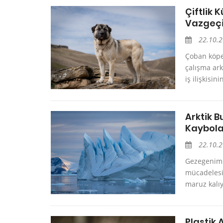
Çiftlik 
Vazgeçi
22.10.
Çoban köpe
çalışma ark
iş ilişkisin
Arktik B
Kaybola
22.10.
Gezegenimi
mücadelesi 
maruz kalıyo
Plastik 