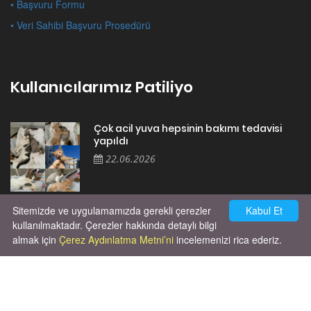
• Başvuru Formu
• Veri Sahibi Başvuru Prosedürü
Kullanıcılarımız Patiliyo
Çok acil yuva hepsinin bakımı tedavisi
yapıldı
22.06.2026
Sitemizde ve uygulamamızda gerekli çerezler
Kabul Et
Cok huysal asla tırmalama huyu yok yeni
kısırlastırdım tuvalet egitimi de var
kullanılmaktadır. Çerezler hakkında detaylı bilgi
kumundan baska yere ya...
almak için
Çerez Aydınlatma Metni’ni
incelemenizi rica ederiz.
02.03.2026
Unutma ki hayvanlar kendi hayatlarını