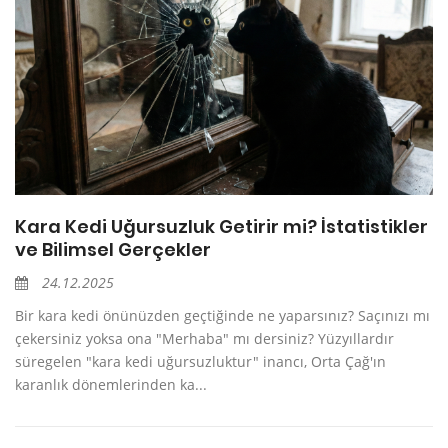
Kara Kedi Uğursuzluk Getirir mi? İstatistikler
ve Bilimsel Gerçekler
24.12.2025
Bir kara kedi önünüzden geçtiğinde ne yaparsınız? Saçınızı mı
çekersiniz yoksa ona "Merhaba" mı dersiniz? Yüzyıllardır
süregelen "kara kedi uğursuzluktur" inancı, Orta Çağ'ın
karanlık dönemlerinden ka...