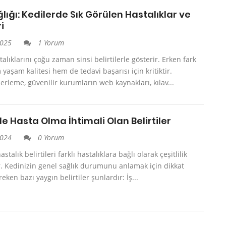
lığı: Kedilerde Sık Görülen Hastalıklar ve
ri
2025
1 Yorum
talıklarını çoğu zaman sinsi belirtilerle gösterir. Erken fark
yaşam kalitesi hem de tedavi başarısı için kritiktir.
erleme, güvenilir kurumların web kaynakları, kılav...
e Hasta Olma İhtimali Olan Belirtiler
2024
0 Yorum
stalık belirtileri farklı hastalıklara bağlı olarak çeşitlilik
r. Kedinizin genel sağlık durumunu anlamak için dikkat
eken bazı yaygın belirtiler şunlardır: İş...