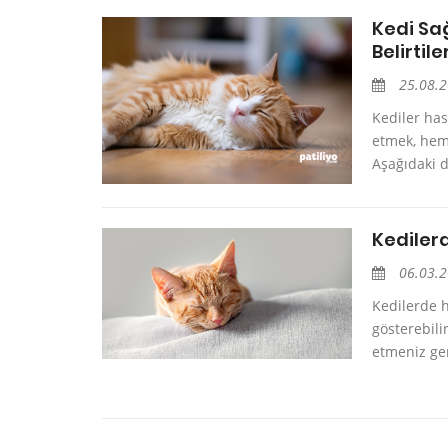
Kedi Sağ
Belirtile
25.08.
Kediler has
etmek, hem 
Aşağıdaki d
Kedilerd
06.03.
Kedilerde ha
gösterebili
etmeniz ger