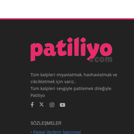
Tüm kalpleri miyavlatmak, havhavlatmak ve
cikcikletmek için varız..
Tüm kalpleri sevgiyle patilemek dileğiyle.
Patiliyo
SÖZLEŞMELER
• Kişisel Verilerin İşlenmesi