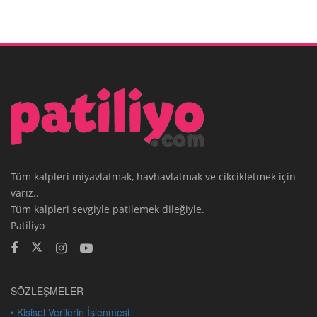
Tüm kalpleri miyavlatmak, havhavlatmak ve cikcikletmek için
varız..
Tüm kalpleri sevgiyle patilemek dileğiyle.
Patiliyo
SÖZLEŞMELER
• Kişisel Verilerin İşlenmesi