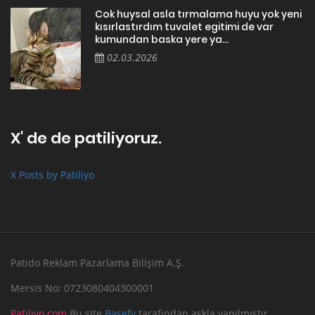
Cok huysal asla tırmalama huyu yok yeni
kısırlastırdım tuvalet egitimi de var
kumundan baska yere ya...
02.03.2026
X' de de patiliyoruz.
X Posts by Patiliyo
Patido Reklam Pazarlama Bilişim A.Ş.
Mersis No: 0723080404300001
Patiliyo.com
Bu site
Basefy
tarafından aşkla yapılmıştır.