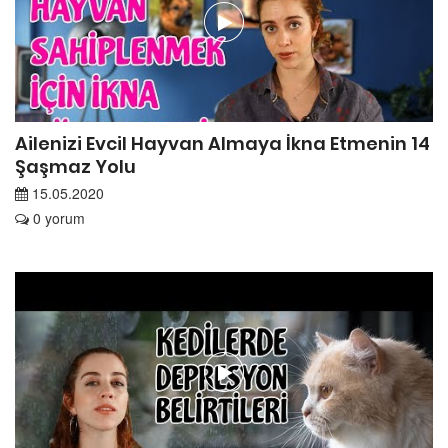
4
Ailenizi Evcil Hayvan Almaya İkna Etmenin 14
Şaşmaz Yolu
15.05.2020
0 yorum