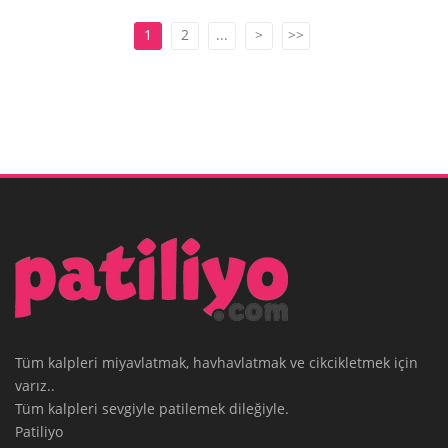
1
2
...
>
>>
Tüm kalpleri miyavlatmak, havhavlatmak ve cikcikletmek için
varız..
Tüm kalpleri sevgiyle patilemek dileğiyle.
Patiliyo