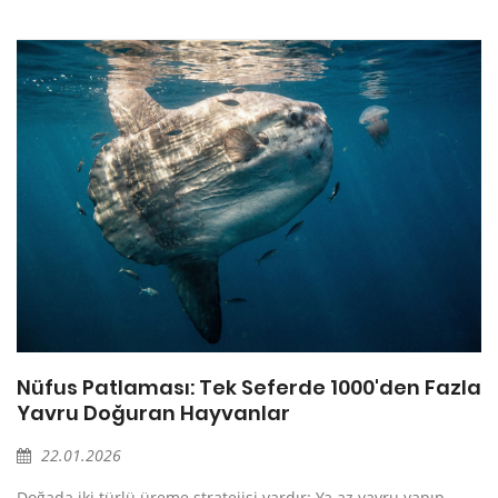
a
Nüfus Patlaması: Tek Seferde 1000'den Fazla
Yavru Doğuran Hayvanlar
22.01.2026
Doğada iki türlü üreme stratejisi vardır: Ya az yavru yapıp