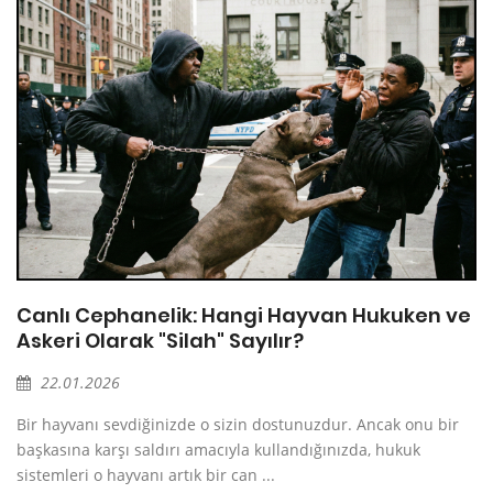
Canlı Cephanelik: Hangi Hayvan Hukuken ve
Askeri Olarak "Silah" Sayılır?
22.01.2026
Bir hayvanı sevdiğinizde o sizin dostunuzdur. Ancak onu bir
başkasına karşı saldırı amacıyla kullandığınızda, hukuk
sistemleri o hayvanı artık bir can ...