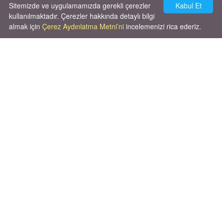
Sitemizde ve uygulamamızda gerekli çerezler
Kabul Et
kullanılmaktadır. Çerezler hakkında detaylı bilgi
almak için
Çerez Aydınlatma Metni’ni
incelemenizi rica ederiz.
Cok huysal asla tırmalama huyu yok yeni
kısırlastırdım tuvalet egitimi de var
kumundan baska yere ya...
02.03.2026
X' de de patiliyoruz.
X Posts by Patiliyo