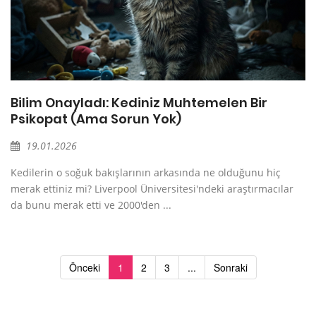
Bilim Onayladı: Kediniz Muhtemelen Bir
Psikopat (Ama Sorun Yok)
19.01.2026
Kedilerin o soğuk bakışlarının arkasında ne olduğunu hiç
merak ettiniz mi? Liverpool Üniversitesi'ndeki araştırmacılar
da bunu merak etti ve 2000'den ...
Önceki
1
2
3
...
Sonraki