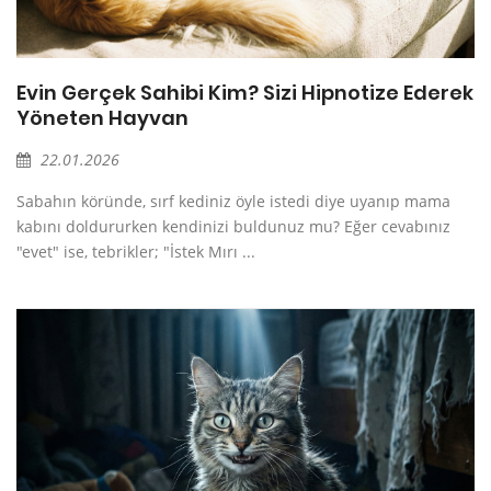
k
Evin Gerçek Sahibi Kim? Sizi Hipnotize Ederek
Yöneten Hayvan
22.01.2026
Sabahın köründe, sırf kediniz öyle istedi diye uyanıp mama
kabını doldururken kendinizi buldunuz mu? Eğer cevabınız
"evet" ise, tebrikler; "İstek Mırı ...