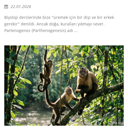
22.01.2026
Biyoloji derslerinde bize "üremek için bir dişi ve bir erkek
gerekir" denildi. Ancak doğa, kuralları yıkmayı sever.
Partenogenez (Parthenogenesis) adı ...