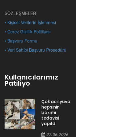
SÖZLEŞMELER
• Kişisel Verilerin İşlenmesi
• Çerez Gizlilik Politikası
• Başvuru Formu
• Veri Sahibi Başvuru Prosedürü
Kullanıcılarımız
Patiliyo
Çok acil yuva
hepsinin
bakımı
tedavisi
yapıldı
22.06.2026