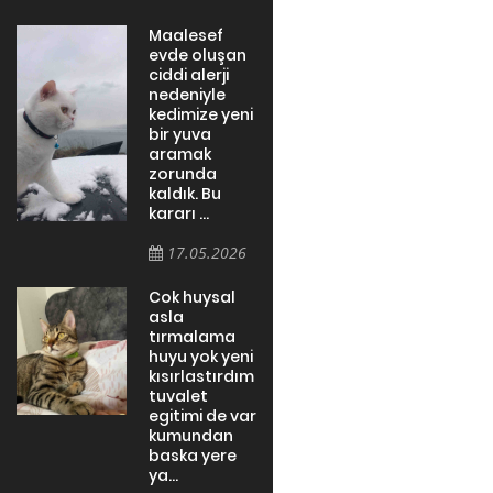
Maalesef
evde oluşan
ciddi alerji
nedeniyle
kedimize yeni
bir yuva
aramak
zorunda
kaldık. Bu
kararı ...
17.05.2026
Cok huysal
asla
tırmalama
huyu yok yeni
kısırlastırdım
tuvalet
egitimi de var
kumundan
baska yere
ya...