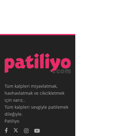
Tüm kalpleri miyavlatmak,
havhavlatmak ve cikcikletmek
için varız..
Tüm kalpleri sevgiyle patilemek
dileğiyle.
Patiliyo