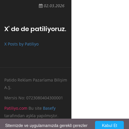
02.03.2026
X' de de patiliyoruz.
X Posts by Patiliyo
Patido Reklam Pazarlama Bilişim
A.Ş.
Mersis No: 0723080404300001
Patiliyo.com
Bu site
Basefy
tarafından aşkla yapılmıştır.
Sitemizde ve uygulamamızda gerekli çerezler
Kabul Et
Reklam Verin
Bize Yazın