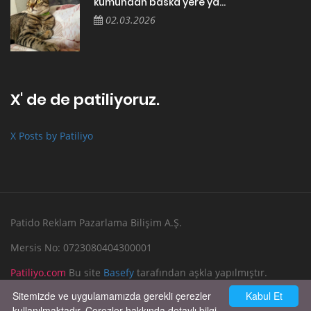
• Çerez Gizlilik Politikası
• Başvuru Formu
• Veri Sahibi Başvuru Prosedürü
Kullanıcılarımız Patiliyo
Çok acil yuva hepsinin bakımı tedavisi
yapıldı
22.06.2026
Maalesef evde oluşan ciddi alerji
nedeniyle kedimize yeni bir yuva aramak
zorunda kaldık. Bu kararı ...
17.05.2026
Sitemizde ve uygulamamızda gerekli çerezler
Kabul Et
kullanılmaktadır. Çerezler hakkında detaylı bilgi