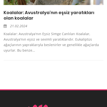
Koalalar: Avustralya'nın eşsiz yaratıkları
olan koalalar
21.02.2024
Koalalar: Avustralya'nın Eşsiz Simge Canlıları Koalalar,
Avustralya'nın eşsiz ve sevimli yaratıklarıdır. Eukaliptüs
ağaçlarının yapraklarıyla beslenirler ve genellikle ağaçlarda
uyurlar. Bu benze...