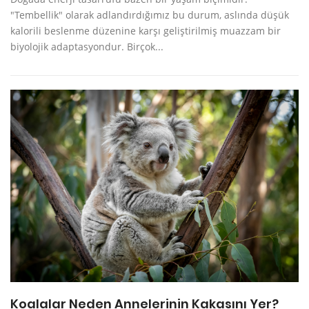
"Tembellik" olarak adlandırdığımız bu durum, aslında düşük
kalorili beslenme düzenine karşı geliştirilmiş muazzam bir
biyolojik adaptasyondur. Birçok...
Koalalar Neden Annelerinin Kakasını Yer?