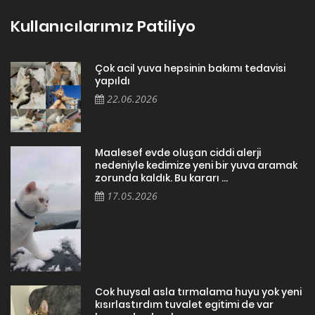
Tüm kalpleri miyavlatmak, havhavlatmak ve cikcikletmek için
varız..
Tüm kalpleri sevgiyle patilemek dileğiyle.
Patiliyo
SÖZLEŞMELER
• Kişisel Verilerin İşlenmesi