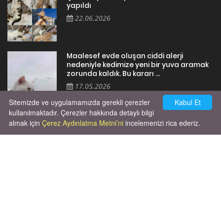
yapıldı
22.06.2026
Maalesef evde oluşan ciddi alerji
nedeniyle kedimize yeni bir yuva aramak
zorunda kaldık. Bu kararı ...
17.05.2026
Sitemizde ve uygulamamızda gerekli çerezler
Kabul Et
kullanılmaktadır. Çerezler hakkında detaylı bilgi
almak için
Çerez Aydınlatma Metni’ni
incelemenizi rica ederiz.
Cok huysal asla tırmalama huyu yok yeni
kısırlastırdım tuvalet egitimi de var
kumundan baska yere ya...
02.03.2026