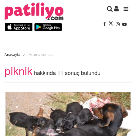
Anasayfa
Arama sonucu
piknik
hakkında 11 sonuç bulundu