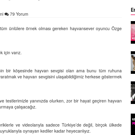
E
ni
79 Yorum
ın Keyifli
Çocuklar ile Hayvanların Keyifli
 ve tüm ünlülere örnek olması gereken hayvansever oyuncu Özge
17 Anı!
28.05.2020
 için varız.
Kedi Dili ve Edebiyatı -
asıldır?
Kedilerde Beden Dili Nasıldır?
15.05.2020
binin bir köşesinde hayvan sevgisi olan ama bunu tüm ruhuna
k yaratmak ve hayvan sevgisini ulaşabildiğimiz herkese göstermek
arılan
Ölmek Üzereyken Kurtarılan
Kurt (Kutmik) Köpeğin
Muhteşem Değişimi
 ve testlerimizle yanınızda olurken, zor bir hayat geçiren hayvan
15.05.2020
kurmaya çalışacağız.
Felicette)
Uzaya Giden İlk Kedi (Felicette)
eriklerle ve videolarıyla sadece Türkiye’de değil, birçok ülkede
15.05.2020
yruklarıyla oynayan kediler kadar heyecanlıyız.