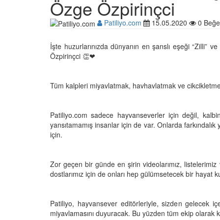
Özge Özpirinçci
Patiliyo.com
15.05.2020
0 Beğe
Çocuklar ile Hayvanlar
İşte huzurlarınızda dünyanın en şanslı eşeği “Zilli”
17 Anı!
Özpirinçci 👏❤
28.05.2020
Tüm kalpleri miyavlatmak, havhavlatmak ve cikcikletmek
Kedi Dili ve Edebiyatı -
Kedilerde Beden Dili N
15.05.2020
Patiliyo.com sadece hayvanseverler için değil, kal
yansıtamamış insanlar için de var. Onlarda farkındalı
için.
Ölmek Üzereyken Kurt
Kurt (Kutmik) Köpeğin
Muhteşem Değişimi
Zor geçen bir günde en şirin videolarımız, listelerimiz
15.05.2020
dostlarımız için de onları hep gülümsetecek bir hayat 
Uzaya Giden İlk Kedi (
Patiliyo, hayvansever editörleriyle, sizden gelecek iç
15.05.2020
miyavlamasını duyuracak. Bu yüzden tüm ekip olarak ku