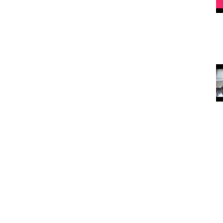
rekortmendir)
15.05.2020
asıldır?
Köpekleri Mutlu Etmenin Yolları
15.05.2020
arılan
Kedi ve
köpekler
depresyona
nasıl iyi geliyor?
15.05.2020