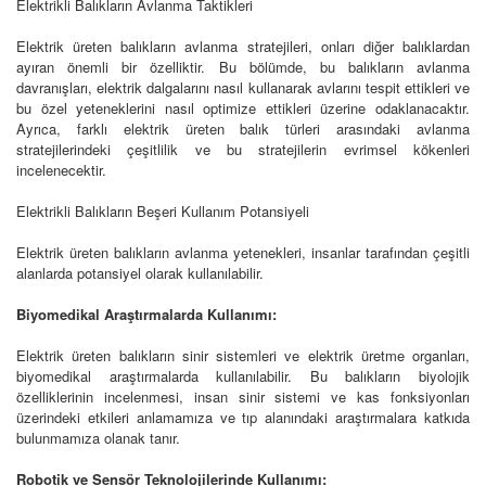
Elektrikli Balıkların Avlanma Taktikleri
Elektrik üreten balıkların avlanma stratejileri, onları diğer balıklardan
ayıran önemli bir özelliktir. Bu bölümde, bu balıkların avlanma
davranışları, elektrik dalgalarını nasıl kullanarak avlarını tespit ettikleri ve
bu özel yeteneklerini nasıl optimize ettikleri üzerine odaklanacaktır.
Ayrıca, farklı elektrik üreten balık türleri arasındaki avlanma
stratejilerindeki çeşitlilik ve bu stratejilerin evrimsel kökenleri
incelenecektir.
Elektrikli Balıkların Beşeri Kullanım Potansiyeli
Elektrik üreten balıkların avlanma yetenekleri, insanlar tarafından çeşitli
alanlarda potansiyel olarak kullanılabilir.
Biyomedikal Araştırmalarda Kullanımı:
Elektrik üreten balıkların sinir sistemleri ve elektrik üretme organları,
biyomedikal araştırmalarda kullanılabilir. Bu balıkların biyolojik
özelliklerinin incelenmesi, insan sinir sistemi ve kas fonksiyonları
üzerindeki etkileri anlamamıza ve tıp alanındaki araştırmalara katkıda
bulunmamıza olanak tanır.
Robotik ve Sensör Teknolojilerinde Kullanımı: